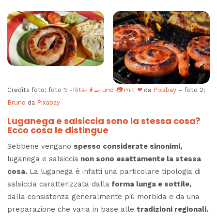
Credits foto: foto 1:
-Rita-👩‍🍳 und 📷 mit ❤
da
Pixabay
– foto 2:
Bruno
da
Pixabay
Luganega e salsiccia sono la stessa cosa?
Ecco cosa le distingue
Sebbene vengano
spesso considerate sinonimi,
luganega e salsiccia
non sono esattamente la stessa
cosa.
La luganega è infatti una particolare tipologia di
salsiccia caratterizzata dalla
forma lunga e sottile,
dalla consistenza generalmente più morbida e da una
preparazione che varia in base alle
tradizioni regionali.