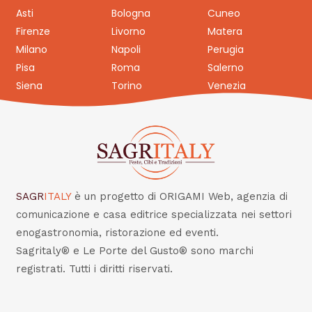
Asti
Bologna
Cuneo
Firenze
Livorno
Matera
Milano
Napoli
Perugia
Pisa
Roma
Salerno
Siena
Torino
Venezia
SAGR
ITALY
è un progetto di ORIGAMI Web, agenzia di
comunicazione e casa editrice specializzata nei settori
enogastronomia, ristorazione ed eventi.
Sagritaly® e Le Porte del Gusto® sono marchi
registrati. Tutti i diritti riservati.