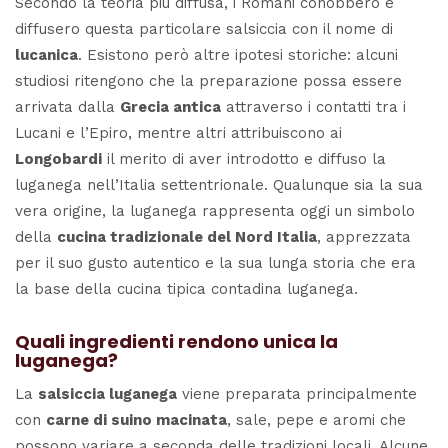
Secondo la teoria più diffusa, i Romani conobbero e
diffusero questa particolare salsiccia con il nome di
lucanica
. Esistono però altre ipotesi storiche: alcuni
studiosi ritengono che la preparazione possa essere
arrivata dalla
Grecia antica
attraverso i contatti tra i
Lucani e l’Epiro, mentre altri attribuiscono ai
Longobardi
il merito di aver introdotto e diffuso la
luganega nell’Italia settentrionale. Qualunque sia la sua
vera origine, la luganega rappresenta oggi un simbolo
della
cucina tradizionale del Nord Italia
, apprezzata
per il suo gusto autentico e la sua lunga storia che era
la base della cucina tipica contadina luganega.
Quali ingredienti rendono unica la
luganega?
La
salsiccia luganega
viene preparata principalmente
con
carne di suino macinata
, sale, pepe e aromi che
possono variare a seconda delle tradizioni locali. Alcune