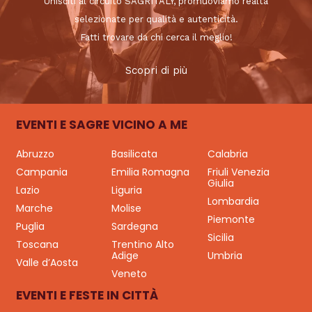
Unisciti al circuito SAGRITALY, promuoviamo realtà
selezionate per qualità e autenticità.
Fatti trovare da chi cerca il meglio!
Scopri di più
EVENTI E SAGRE VICINO A ME
Abruzzo
Basilicata
Calabria
Campania
Emilia Romagna
Friuli Venezia
Giulia
Lazio
Liguria
Lombardia
Marche
Molise
Piemonte
Puglia
Sardegna
Sicilia
Toscana
Trentino Alto
Adige
Umbria
Valle d’Aosta
Veneto
EVENTI E FESTE IN CITTÀ