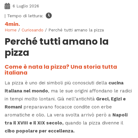
6 Luglio 2026
| Tempo di lettura:
4
min.
Home
/
Curiosando
/ Perché tutti amano la pizza
Perché tutti amano la
pizza
Come è nata la pizza? Una storia tutta
italiana
La pizza è uno dei simboli più conosciuti della
cucina
italiana nel mondo
, ma le sue origini affondano le radici
in tempi molto lontani. Già nell’antichità
Greci, Egizi e
Romani
preparavano focacce condite con erbe
aromatiche e olio. La vera svolta arrivò però a
Napoli
tra il XVIII e il XIX secolo,
quando la pizza divenne il
cibo popolare per eccellenza.