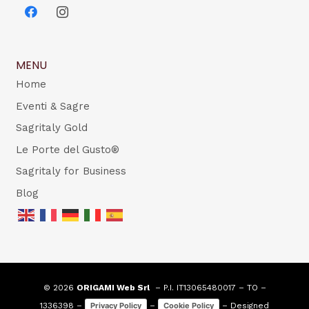
MENU
Home
Eventi & Sagre
Sagritaly Gold
Le Porte del Gusto®
Sagritaly for Business
Blog
© 2026
ORIGAMI Web Srl
– P.I. IT13065480017 – TO –
1336398 –
–
– Designed
Privacy Policy
Cookie Policy