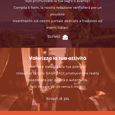
Vuoi promuovere la tua sagra o evento?
Compila il form, la nostra redazione verificherà per un
possibile
inserimento sul nostro portale dedicato a tradizioni ed
eventi italiani.
Scrivici
Valorizza la tua attività
Vuoi dare visibilità alla tua azienda?
Unisciti al circuito SAGRITALY, promuoviamo realtà
selezionate per qualità e autenticità.
Fatti trovare da chi cerca il meglio!
Scopri di più