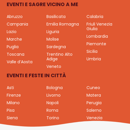
EVENTI E SAGRE VICINO A ME
Abruzzo
Basilicata
Calabria
Campania
Emilia Romagna
Friuli Venezia
Giulia
Lazio
Liguria
Lombardia
Marche
Molise
Piemonte
Puglia
Sardegna
Sicilia
Toscana
Trentino Alto
Adige
Umbria
Valle d’Aosta
Veneto
EVENTI E FESTE IN CITTÀ
Asti
Bologna
Cuneo
Firenze
Livorno
Matera
Milano
Napoli
Perugia
Pisa
Roma
Salerno
Siena
Torino
Venezia