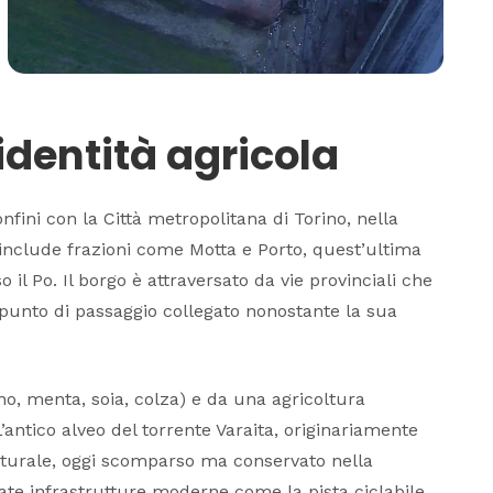
 identità agricola
confini con la Città metropolitana di Torino, nella
 include frazioni come
Motta
e
Porto
, quest’ultima
o il Po. Il borgo è attraversato da vie provinciali che
 punto di passaggio collegato nonostante la sua
no, menta, soia, colza) e da una agricoltura
’antico alveo del torrente Varaita, originariamente
aturale, oggi scomparso ma conservato nella
ate infrastrutture moderne come la pista ciclabile