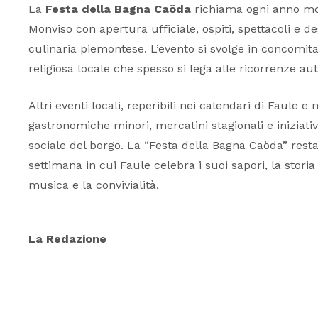
La
Festa della Bagna Caöda
richiama ogni anno molt
Monviso con apertura ufficiale, ospiti, spettacoli e 
culinaria piemontese. L’evento si svolge in concomit
religiosa locale che spesso si lega alle ricorrenze au
Altri eventi locali, reperibili nei calendari di Faule e 
gastronomiche minori, mercatini stagionali e iniziati
sociale del borgo. La “Festa della Bagna Caöda” resta t
settimana in cui Faule celebra i suoi sapori, la storia 
musica e la convivialità.
La Redazione