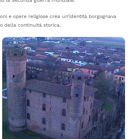
po la Seconda guerra mondiale.
oni e opere religiose crea un’identità borgognava
 della continuità storica.