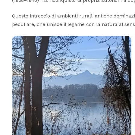
(1928–1946) ma riconquistò la propria autonomia do
Questo intreccio di ambienti rurali, antiche dominazi
peculiare, che unisce il legame con la natura al senso