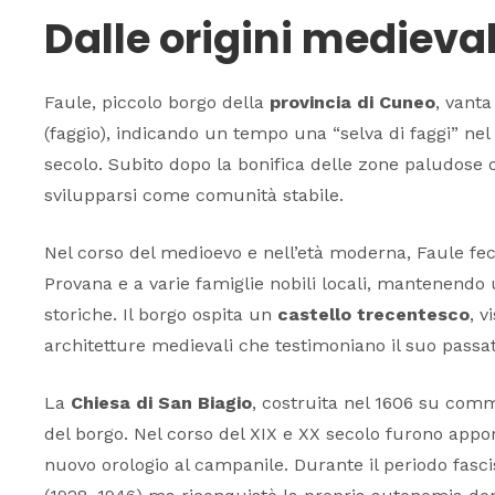
Dalle origini medievali
Faule, piccolo borgo della
provincia di Cuneo
, vanta
(faggio), indicando un tempo una “selva di faggi” nel 
secolo. Subito dopo la bonifica delle zone paludose o
svilupparsi come comunità stabile.
Nel corso del medioevo e nell’età moderna, Faule fec
Provana e a varie famiglie nobili locali, mantenendo
storiche. Il borgo ospita un
castello trecentesco
, v
architetture medievali che testimoniano il suo passat
La
Chiesa di San Biagio
, costruita nel 1606 su commi
del borgo. Nel corso del XIX e XX secolo furono appor
nuovo orologio al campanile. Durante il periodo fas