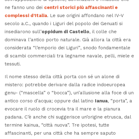
ne fanno uno dei
centri storici più affascinanti e
complessi d’Italia
. Le sue origini affondano nel IV-V
secolo a.C., quando i Liguri del popolo dei
Genuati
si
insediarono sull’
oppidum di Castello
, il colle che
dominava l’antico porto naturale. Già allora la città era
considerata
“l’emporio dei Liguri”
, snodo fondamentale
di scambi commerciali tra legname navale, pelli, miele e
tessuti.
Il nome stesso della città porta con sé un alone di
mistero: potrebbe derivare dalla radice indoeuropea
genu-
(“mascella” o “bocca”), un’allusione alla foce di un
antico corso d’acqua; oppure dal latino
Ianua
, “porta”, a
evocare il ruolo di crocevia tra il mare e la pianura
padana. C’è anche chi suggerisce un’origine etrusca, dal
termine
kainua
, “città nuova”. Tre ipotesi, tutte
affascinanti, per una città che ha sempre saputo