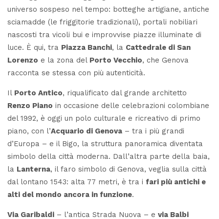
universo sospeso nel tempo: botteghe artigiane, antiche
sciamadde
(le friggitorie tradizionali), portali nobiliari
nascosti tra vicoli bui e improvvise piazze illuminate di
luce. È qui, tra
Piazza Banchi
, la
Cattedrale di San
Lorenzo
e la zona del
Porto Vecchio
, che Genova
racconta se stessa con più autenticità.
Il
Porto Antico
, riqualificato dal grande architetto
Renzo Piano
in occasione delle celebrazioni colombiane
del 1992, è oggi un polo culturale e ricreativo di primo
piano, con l’
Acquario di Genova
– tra i più grandi
d’Europa – e il
Bigo
, la struttura panoramica diventata
simbolo della città moderna. Dall’altra parte della baia,
la
Lanterna
, il faro simbolo di Genova, veglia sulla città
dal lontano 1543: alta 77 metri, è tra i
fari più antichi e
alti del mondo ancora in funzione
.
Via Garibaldi
– l’antica Strada Nuova – e
via Balbi