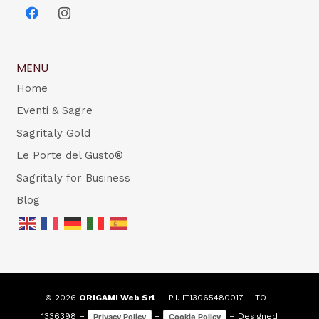
MENU
Home
Eventi & Sagre
Sagritaly Gold
Le Porte del Gusto®
Sagritaly for Business
Blog
© 2026
ORIGAMI Web Srl
– P.I. IT13065480017 – TO –
1336398 –
–
– Designed
Privacy Policy
Cookie Policy