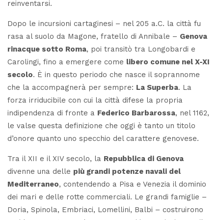
reinventarsi.
Dopo le incursioni cartaginesi – nel 205 a.C. la città fu
rasa al suolo da Magone, fratello di Annibale –
Genova
rinacque sotto Roma
, poi transitò tra Longobardi e
Carolingi, fino a emergere come
libero comune nel X-XI
secolo
. È in questo periodo che nasce il soprannome
che la accompagnerà per sempre:
La Superba
. La
forza irriducibile con cui la città difese la propria
indipendenza di fronte a
Federico Barbarossa
, nel 1162,
le valse questa definizione che oggi è tanto un titolo
d’onore quanto uno specchio del carattere genovese.
Tra il XII e il XIV secolo, la
Repubblica di Genova
divenne una delle
più grandi potenze navali del
Mediterraneo
, contendendo a Pisa e Venezia il dominio
dei mari e delle rotte commerciali. Le grandi famiglie –
Doria, Spinola, Embriaci, Lomellini, Balbi – costruirono