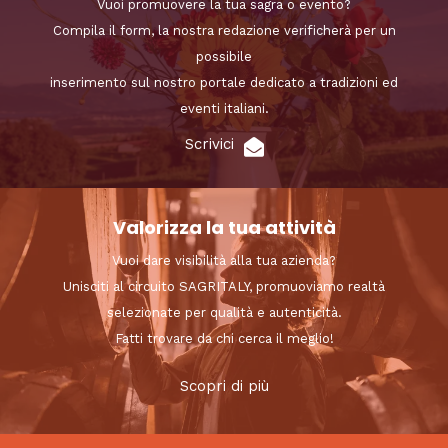
Vuoi promuovere la tua sagra o evento?
Compila il form, la nostra redazione verificherà per un
possibile
inserimento sul nostro portale dedicato a tradizioni ed
eventi italiani.
Scrivici
Valorizza la tua attività
Vuoi dare visibilità alla tua azienda?
Unisciti al circuito SAGRITALY, promuoviamo realtà
selezionate per qualità e autenticità.
Fatti trovare da chi cerca il meglio!
Scopri di più