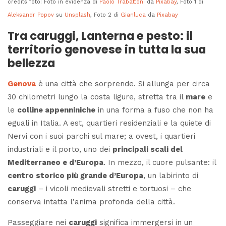
credits foto: Foto in evidenza di
Paolo Trabattoni
da
Pixabay
, Foto 1 di
Aleksandr Popov
su
Unsplash
, Foto 2 di
Gianluca
da
Pixabay
Tra caruggi, Lanterna e pesto: il
territorio genovese in tutta la sua
bellezza
Genova
è una città che sorprende. Si allunga per circa
30 chilometri lungo la costa ligure, stretta tra il
mare
e
le
colline appenniniche
in una forma a fuso che non ha
eguali in Italia. A est, quartieri residenziali e la quiete di
Nervi con i suoi parchi sul mare; a ovest, i quartieri
industriali e il porto, uno dei
principali scali del
Mediterraneo e d’Europa
. In mezzo, il cuore pulsante: il
centro storico più grande d’Europa
, un labirinto di
caruggi
– i vicoli medievali stretti e tortuosi – che
conserva intatta l’anima profonda della città.
Passeggiare nei
caruggi
significa immergersi in un