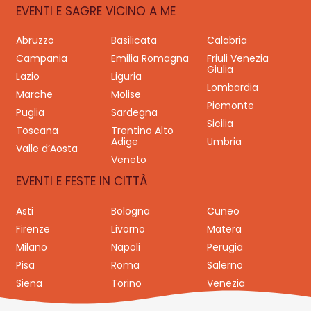
EVENTI E SAGRE VICINO A ME
Abruzzo
Basilicata
Calabria
Campania
Emilia Romagna
Friuli Venezia
Giulia
Lazio
Liguria
Lombardia
Marche
Molise
Piemonte
Puglia
Sardegna
Sicilia
Toscana
Trentino Alto
Adige
Umbria
Valle d’Aosta
Veneto
EVENTI E FESTE IN CITTÀ
Asti
Bologna
Cuneo
Firenze
Livorno
Matera
Milano
Napoli
Perugia
Pisa
Roma
Salerno
Siena
Torino
Venezia