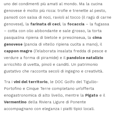
uno dei condimenti più amati al mondo. Ma la cucina
genovese è molto più ricca:
trofie e trenette al pesto
,
pansoti con salsa di noci
,
ravioli al tocco
(il ragù di carne
genovese), la
farinata di ceci
, la
focaccia
– la
fugassa
– cotta con olio abbondante e sale grosso, la
torta
pasqualina
ripiena di bietole e
prescinseua
, la
cima
genovese
(pancia di vitello ripiena cucita a mano), il
cappon magro
(l’elaborata insalata fredda di pesce e
verdure a forma di piramide) e il
pandolce natalizio
arricchito di uvetta, pinoli e canditi. Un patrimonio
gustativo che racconta secoli di ingegno e creatività.
Tra i
vini del territorio
, le DOC
Golfo del Tigullio-
Portofino
e
Cinque Terre
completano un’offerta
enogastronomica di alto livello, mentre la
Pigato
e il
Vermentino
della Riviera Ligure di Ponente
accompagnano con eleganza i piatti tipici locali.