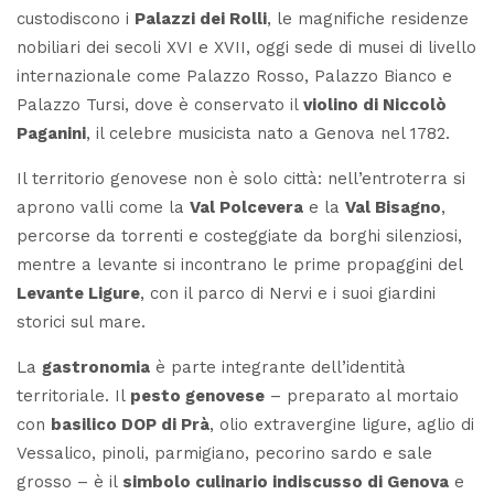
custodiscono i
Palazzi dei Rolli
, le magnifiche residenze
nobiliari dei secoli XVI e XVII, oggi sede di musei di livello
internazionale come
Palazzo Rosso
,
Palazzo Bianco
e
Palazzo Tursi
, dove è conservato il
violino di Niccolò
Paganini
, il celebre musicista nato a Genova nel 1782.
Il territorio genovese non è solo città: nell’entroterra si
aprono valli come la
Val Polcevera
e la
Val Bisagno
,
percorse da torrenti e costeggiate da borghi silenziosi,
mentre a levante si incontrano le prime propaggini del
Levante Ligure
, con il parco di Nervi e i suoi giardini
storici sul mare.
La
gastronomia
è parte integrante dell’identità
territoriale. Il
pesto genovese
– preparato al mortaio
con
basilico DOP di Prà
, olio extravergine ligure, aglio di
Vessalico, pinoli, parmigiano, pecorino sardo e sale
grosso – è il
simbolo culinario indiscusso di Genova
e