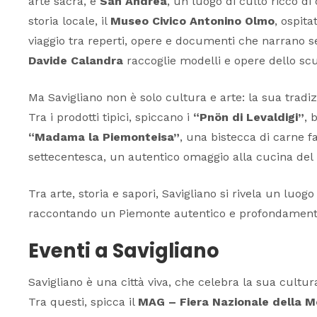
arte sacra, e
San Andrea
, un luogo di culto ricco di
storia locale, il
Museo Civico Antonino Olmo
, ospita
viaggio tra reperti, opere e documenti che narrano se
Davide Calandra
raccoglie modelli e opere dello scu
Ma Savigliano non è solo cultura e arte: la sua trad
Tra i prodotti tipici, spiccano i
“Pnön di Levaldigi”
, 
“Madama la Piemonteisa”
, una bistecca di carne 
settecentesca, un autentico omaggio alla cucina del 
Tra arte, storia e sapori, Savigliano si rivela un luo
raccontando un Piemonte autentico e profondamente 
Eventi a Savigliano
Savigliano è una città viva, che celebra la sua cultu
Tra questi, spicca il
MAG – Fiera Nazionale della M