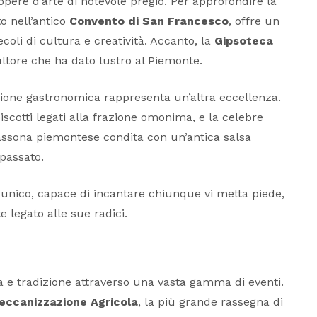
 opere d’arte di notevole pregio. Per approfondire la
to nell’antico
Convento di San Francesco
, offre un
coli di cultura e creatività. Accanto, la
Gipsoteca
ltore che ha dato lustro al Piemonte​.
izione gastronomica rappresenta un’altra eccellenza.
biscotti legati alla frazione omonima, e la celebre
fassona piemontese condita con un’antica salsa
passato​.
go unico, capace di incantare chiunque vi metta piede,
legato alle sue radici.
ra e tradizione attraverso una vasta gamma di eventi.
eccanizzazione Agricola
, la più grande rassegna di