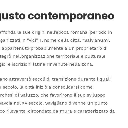
 gusto contemporaneo
affonda le sue origini nell’epoca romana, periodo in
ganizzati in “vici”. Il nome della città, “Salvianum”,
 appartenuto probabilmente a un proprietario di
egrò nell’organizzazione territoriale e culturale
i e iscrizioni latine rinvenute nella zona.
ano attraversò secoli di transizione durante i quali
I secolo, la città iniziò a consolidarsi come
chesi di Saluzzo, che favorirono il suo sviluppo
Savoia nel XV secolo, Savigliano divenne un punto
ico rilevante, circondato da mura e caratterizzato da