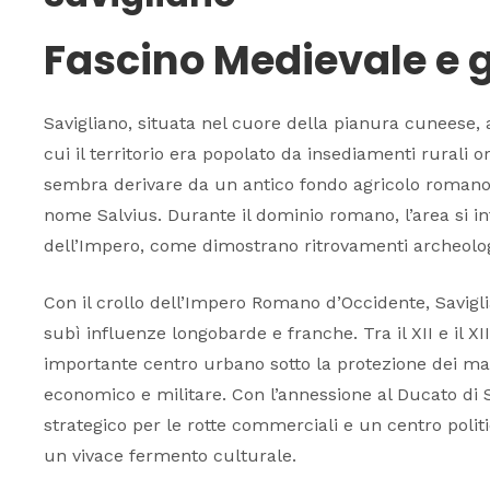
Fascino Medievale e
Savigliano, situata nel cuore della pianura cuneese, 
cui il territorio era popolato da insediamenti rurali or
sembra derivare da un antico fondo agricolo romano
nome Salvius. Durante il dominio romano, l’area si int
dell’Impero, come dimostrano ritrovamenti archeologic
Con il crollo dell’Impero Romano d’Occidente, Savigli
subì influenze longobarde e franche. Tra il XII e il XII
importante centro urbano sotto la protezione dei mar
economico e militare. Con l’annessione al Ducato di 
strategico per le rotte commerciali e un centro polit
un vivace fermento culturale.