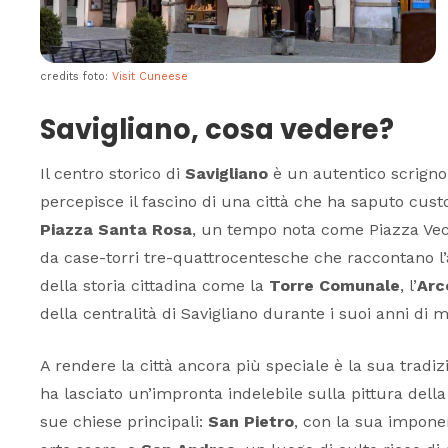
credits foto:
Visit Cuneese
Savigliano, cosa vedere?
Il centro storico di
Savigliano
è un autentico scrigno d
percepisce il fascino di una città che ha saputo custo
Piazza Santa Rosa
, un tempo nota come Piazza Vecch
da case-torri tre-quattrocentesche che raccontano l’
della storia cittadina come la
Torre Comunale
, l’
Arc
della centralità di Savigliano durante i suoi anni di 
A rendere la città ancora più speciale è la sua tradiz
ha lasciato un’impronta indelebile sulla pittura della 
sue chiese principali:
San Pietro
, con la sua impon