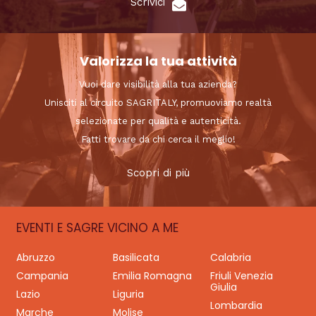
Scrivici
Valorizza la tua attività
Vuoi dare visibilità alla tua azienda?
Unisciti al circuito SAGRITALY, promuoviamo realtà
selezionate per qualità e autenticità.
Fatti trovare da chi cerca il meglio!
Scopri di più
EVENTI E SAGRE VICINO A ME
Abruzzo
Basilicata
Calabria
Campania
Emilia Romagna
Friuli Venezia
Giulia
Lazio
Liguria
Lombardia
Marche
Molise