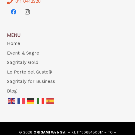
011 0412220
MENU
Home
Eventi & Sagre
Sagritaly Gold
Le Porte del Gusto®
Sagritaly for Business
Blog
© 2026
ORIGAMI Web Srl
– P.I. IT13065480017 – TO –