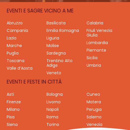
EVENTI E SAGRE VICINO A ME
Abruzzo
Basilicata
Calabria
Campania
Emilia Romagna
Friuli Venezia
Giulia
Lazio
Liguria
Lombardia
Marche
Molise
Piemonte
Puglia
Sardegna
Sicilia
Toscana
Trentino Alto
Adige
Umbria
Valle d’Aosta
Veneto
EVENTI E FESTE IN CITTÀ
Asti
Bologna
Cuneo
Firenze
Livorno
Matera
Milano
Napoli
Perugia
Pisa
Roma
Salerno
Siena
Torino
Venezia