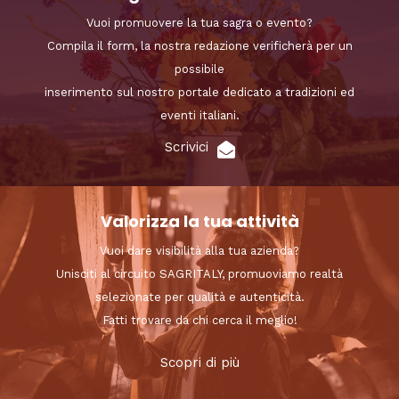
Vuoi promuovere la tua sagra o evento?
Compila il form, la nostra redazione verificherà per un
possibile
inserimento sul nostro portale dedicato a tradizioni ed
eventi italiani.
Scrivici
Valorizza la tua attività
Vuoi dare visibilità alla tua azienda?
Unisciti al circuito SAGRITALY, promuoviamo realtà
selezionate per qualità e autenticità.
Fatti trovare da chi cerca il meglio!
Scopri di più