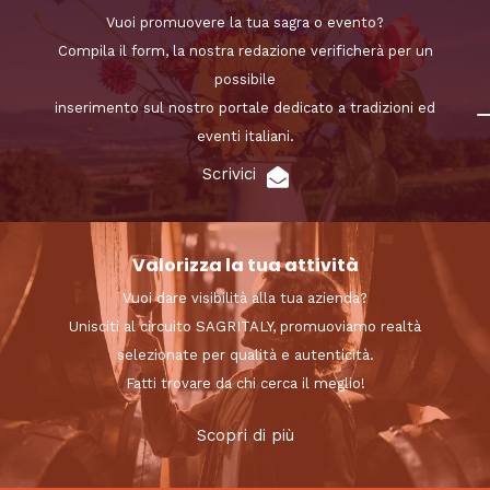
Vuoi promuovere la tua sagra o evento?
Compila il form, la nostra redazione verificherà per un
possibile
inserimento sul nostro portale dedicato a tradizioni ed
eventi italiani.
Scrivici
Valorizza la tua attività
Vuoi dare visibilità alla tua azienda?
Unisciti al circuito SAGRITALY, promuoviamo realtà
selezionate per qualità e autenticità.
Fatti trovare da chi cerca il meglio!
Scopri di più