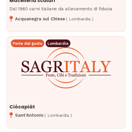
Macelleria Scalari
Dal 1960 carni italiane da allevamento di fiducia
Acquanegra sul Chiese
(
Lombardia
)
Porte del gusto
Lombardia
Ciòcapiàt
Sant'Antonio
(
Lombardia
)