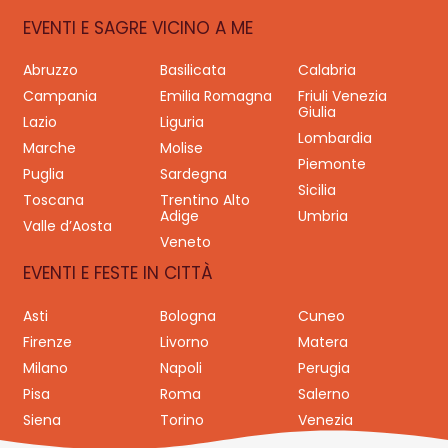
EVENTI E SAGRE VICINO A ME
Abruzzo
Basilicata
Calabria
Campania
Emilia Romagna
Friuli Venezia
Giulia
Lazio
Liguria
Lombardia
Marche
Molise
Piemonte
Puglia
Sardegna
Sicilia
Toscana
Trentino Alto
Adige
Umbria
Valle d’Aosta
Veneto
EVENTI E FESTE IN CITTÀ
Asti
Bologna
Cuneo
Firenze
Livorno
Matera
Milano
Napoli
Perugia
Pisa
Roma
Salerno
Siena
Torino
Venezia