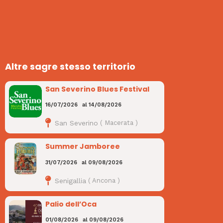
Altre sagre stesso territorio
San Severino Blues Festival
16/07/2026
al
14/08/2026
San Severino
(
Macerata
)
Summer Jamboree
31/07/2026
al
09/08/2026
Senigallia
(
Ancona
)
Palio dell’Oca
01/08/2026
al
09/08/2026