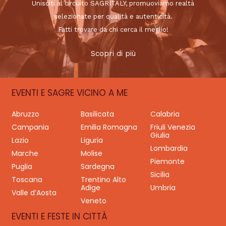
Unisciti al circuito SAGRITALY, promuoviamo realtà
selezionate per qualità e autenticità.
Fatti trovare da chi cerca il meglio!
Scopri di più
EVENTI E SAGRE VICINO A ME
Abruzzo
Basilicata
Calabria
Campania
Emilia Romagna
Friuli Venezia
Giulia
Lazio
Liguria
Lombardia
Marche
Molise
Piemonte
Puglia
Sardegna
Sicilia
Toscana
Trentino Alto
Adige
Umbria
Valle d’Aosta
Veneto
EVENTI E FESTE IN CITTÀ