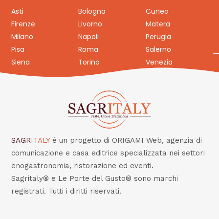
Asti
Bologna
Cuneo
Firenze
Livorno
Matera
Milano
Napoli
Perugia
Pisa
Roma
Salerno
Siena
Torino
Venezia
SAGR
ITALY
è un progetto di ORIGAMI Web, agenzia di
comunicazione e casa editrice specializzata nei settori
enogastronomia, ristorazione ed eventi.
Sagritaly® e Le Porte del Gusto® sono marchi
registrati. Tutti i diritti riservati.