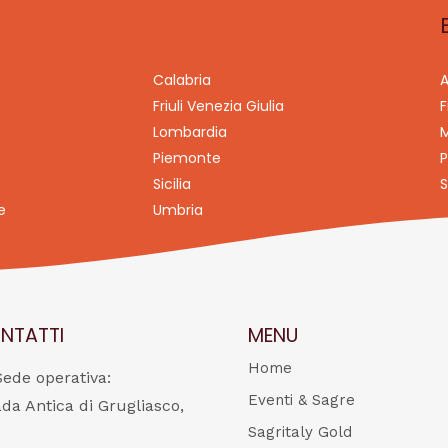
Calabria
A
Friuli Venezia Giulia
F
Lombardia
M
Piemonte
P
Sicilia
S
e
Umbria
NTATTI
MENU
Home
Sede operativa:
Eventi & Sagre
ada Antica di Grugliasco,
Sagritaly Gold