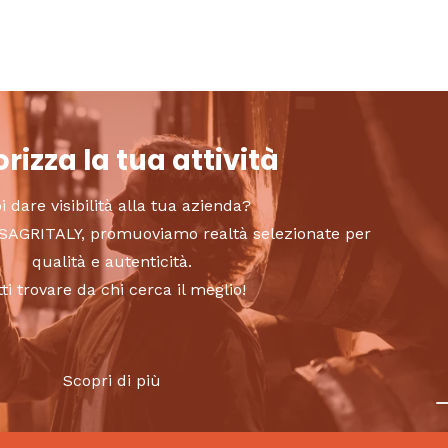
rizza la tua attività
i dare visibilità alla tua azienda?
to SAGRITALY, promuoviamo realtà selezionate per
qualità e autenticità.
tti trovare da chi cerca il meglio!
Scopri di più