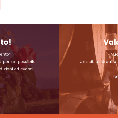
nto!
Valo
vento?
Vuo
à per un possibile
Unisciti al circui
dizioni ed eventi
Fa