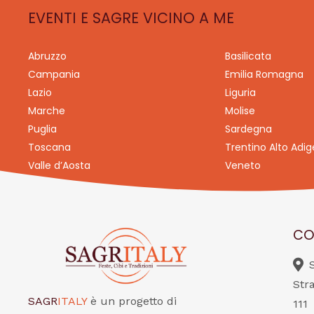
EVENTI E SAGRE VICINO A ME
Abruzzo
Basilicata
Campania
Emilia Romagna
Lazio
Liguria
Marche
Molise
Puglia
Sardegna
Toscana
Trentino Alto Adig
Valle d’Aosta
Veneto
CO
Str
SAGR
ITALY
è un progetto di
111