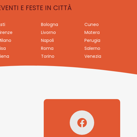
EVENTI E FESTE IN CITTÀ
sti
Bologna
Cuneo
irenze
Livorno
Matera
ilano
Napoli
Perugia
isa
Roma
Salerno
iena
Torino
Venezia
Seguici su
Facebook!