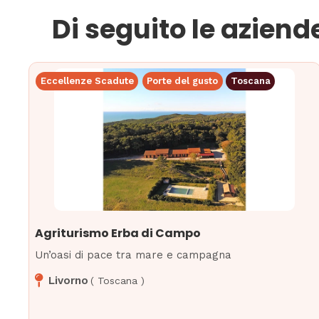
Di seguito le aziend
Eccellenze Scadute
Porte del gusto
Toscana
Agriturismo Erba di Campo
Un’oasi di pace tra mare e campagna
Livorno
(
Toscana
)