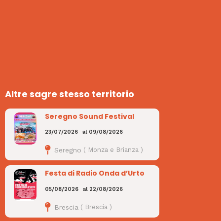
Altre sagre stesso territorio
Seregno Sound Festival
23/07/2026
al
09/08/2026
Seregno
(
Monza e Brianza
)
Festa di Radio Onda d’Urto
05/08/2026
al
22/08/2026
Brescia
(
Brescia
)