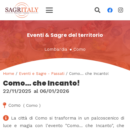
Eventi & Sagre del territorio
Lombardia
●
Como
Home
/
Eventi e Sagre - Passati
/ Como… che Incanto!
Como… che Incanto!
22/11/2025
al
06/01/2026
Como
(
Como
)
La città di Como si trasforma in un palcoscenico di
luce e magia con l'evento "Como... che Incanto", che