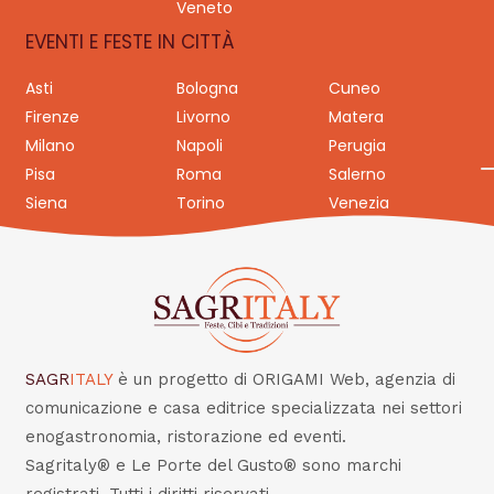
Veneto
EVENTI E FESTE IN CITTÀ
Asti
Bologna
Cuneo
Firenze
Livorno
Matera
Milano
Napoli
Perugia
Pisa
Roma
Salerno
Siena
Torino
Venezia
SAGR
ITALY
è un progetto di ORIGAMI Web, agenzia di
comunicazione e casa editrice specializzata nei settori
enogastronomia, ristorazione ed eventi.
Sagritaly® e Le Porte del Gusto® sono marchi