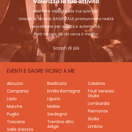
Valorizza la tua attività
Vuoi dare visibilità alla tua azienda?
Unisciti al circuito SAGRITALY, promuoviamo realtà
selezionate per qualità e autenticità.
Fatti trovare da chi cerca il meglio!
Scopri di più
EVENTI E SAGRE VICINO A ME
Abruzzo
Basilicata
Calabria
Campania
Emilia Romagna
Friuli Venezia
Giulia
Lazio
Liguria
Lombardia
Marche
Molise
Piemonte
Puglia
Sardegna
Sicilia
Toscana
Trentino Alto
Adige
Umbria
Valle d’Aosta