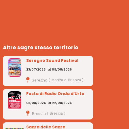
Altre sagre stesso territorio
Seregno Sound Festival
23/07/2026
al
09/08/2026
Seregno
(
Monza e Brianza
)
Festa di Radio Onda d’Urto
05/08/2026
al
22/08/2026
Brescia
(
Brescia
)
Sagra delle Sagre