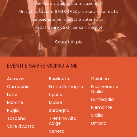
Vuoi dare visibilità alla tua azienda?
Unisciti al circuito SAGRITALY, promuoviamo realtà
selezionate per qualità e autenticità.
Fatti trovare da chi cerca il meglio!
Scopri di più
EVENTI E SAGRE VICINO A ME
Abruzzo
Basilicata
Calabria
Campania
Emilia Romagna
Friuli Venezia
Giulia
Lazio
Liguria
Lombardia
Marche
Molise
Piemonte
Puglia
Sardegna
Sicilia
Toscana
Trentino Alto
Adige
Umbria
Valle d’Aosta
Veneto