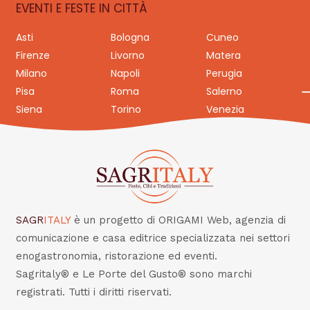
EVENTI E FESTE IN CITTÀ
Asti
Bologna
Cuneo
Firenze
Livorno
Matera
Milano
Napoli
Perugia
Pisa
Roma
Salerno
Siena
Torino
Venezia
SAGR
ITALY
è un progetto di ORIGAMI Web, agenzia di
comunicazione e casa editrice specializzata nei settori
enogastronomia, ristorazione ed eventi.
Sagritaly® e Le Porte del Gusto® sono marchi
registrati. Tutti i diritti riservati.