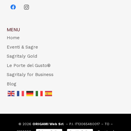
MENU
Home
Eventi & Sagre
Sagritaly Gold
Le Porte del Gusto®
Sagritaly for Business
Blog
© 2026
ORIGAMI Web Srl
– P.I. IT13065480017 – TO –