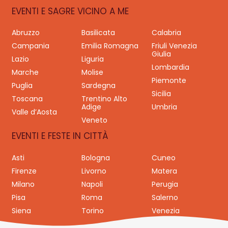
EVENTI E SAGRE VICINO A ME
Abruzzo
Basilicata
Calabria
Campania
Emilia Romagna
Friuli Venezia
Giulia
Lazio
Liguria
Lombardia
Marche
Molise
Piemonte
Puglia
Sardegna
Sicilia
Toscana
Trentino Alto
Adige
Umbria
Valle d’Aosta
Veneto
EVENTI E FESTE IN CITTÀ
Asti
Bologna
Cuneo
Firenze
Livorno
Matera
Milano
Napoli
Perugia
Pisa
Roma
Salerno
Siena
Torino
Venezia