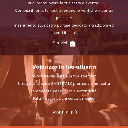
Vuoi promuovere la tua sagra o evento?
Compila il form, la nostra redazione verificherà per un
possibile
inserimento sul nostro portale dedicato a tradizioni ed
eventi italiani.
Scrivici
Valorizza la tua attività
Vuoi dare visibilità alla tua azienda?
Unisciti al circuito SAGRITALY, promuoviamo realtà
selezionate per qualità e autenticità.
Fatti trovare da chi cerca il meglio!
Scopri di più