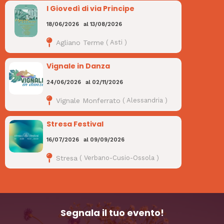
I Giovedì di via Principe
18/06/2026
al
13/08/2026
Agliano Terme
(
Asti
)
Vignale in Danza
24/06/2026
al
02/11/2026
Vignale Monferrato
(
Alessandria
)
Stresa Festival
16/07/2026
al
09/09/2026
Stresa
(
Verbano-Cusio-Ossola
)
Segnala il tuo evento!