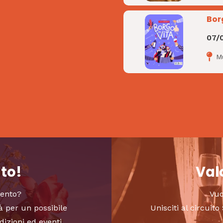
Bor
07/
M
nto!
Valo
vento?
Vuo
à per un possibile
Unisciti al circui
dizioni ed eventi