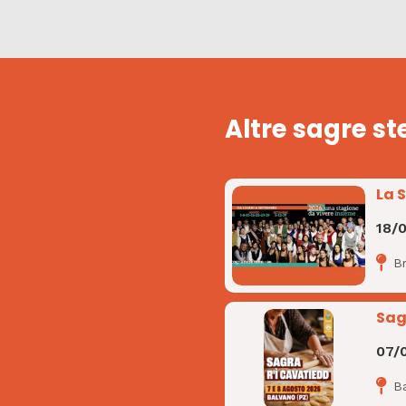
Altre sagre st
La 
18/
B
Sag
07/
B