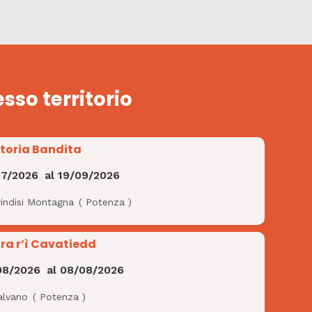
esso territorio
Storia Bandita
07/2026
al
19/09/2026
rindisi Montagna
(
Potenza
)
ra r’ì Cavatiedd
08/2026
al
08/08/2026
alvano
(
Potenza
)