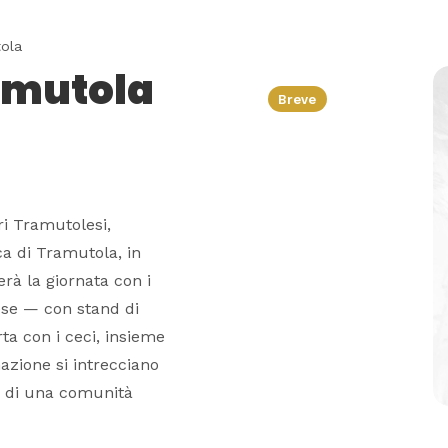
ola
ramutola
Breve
ri Tramutolesi,
a di Tramutola, in
erà la giornata con i
ese — con stand di
rta con i ceci, insieme
mazione si intrecciano
ci di una comunità