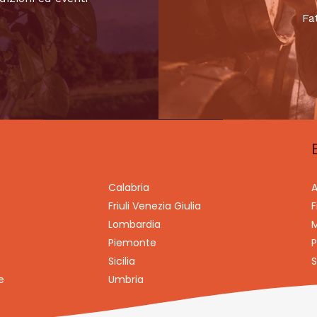
Fa
Calabria
A
Friuli Venezia Giulia
F
Lombardia
M
Piemonte
P
Sicilia
S
e
Umbria