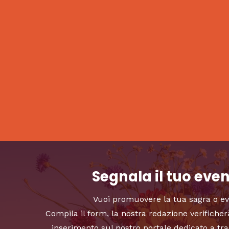
Segnala il tuo eve
Vuoi promuovere la tua sagra o e
Compila il form, la nostra redazione verificher
inserimento sul nostro portale dedicato a tra