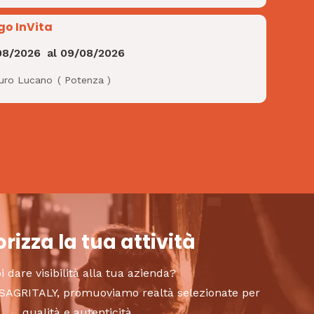
go InVita
08/2026
al
09/08/2026
uro Lucano
(
Potenza
)
rizza la tua attività
i dare visibilità alla tua azienda?
to SAGRITALY, promuoviamo realtà selezionate per
qualità e autenticità.