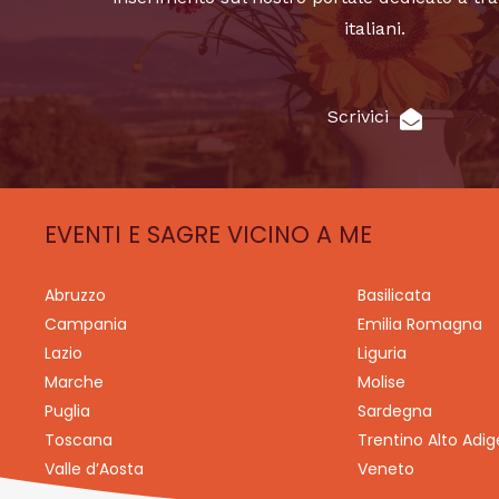
italiani.
Scrivici
EVENTI E SAGRE VICINO A ME
Abruzzo
Basilicata
Campania
Emilia Romagna
Lazio
Liguria
Marche
Molise
Puglia
Sardegna
Toscana
Trentino Alto Adig
Valle d’Aosta
Veneto