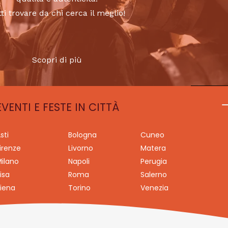
tti trovare da chi cerca il meglio!
Scopri di più
EVENTI E FESTE IN CITTÀ
sti
Bologna
Cuneo
irenze
Livorno
Matera
ilano
Napoli
Perugia
isa
Roma
Salerno
iena
Torino
Venezia