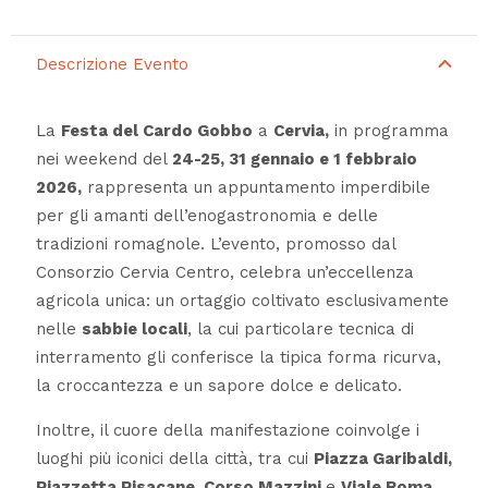
Descrizione Evento
La
Festa del Cardo Gobbo
a
Cervia,
in programma
nei weekend del
24-25, 31 gennaio e 1 febbraio
2026,
rappresenta un appuntamento imperdibile
per gli amanti dell’enogastronomia e delle
tradizioni romagnole. L’evento, promosso dal
Consorzio Cervia Centro, celebra un’eccellenza
agricola unica: un ortaggio coltivato esclusivamente
nelle
sabbie locali
, la cui particolare tecnica di
interramento gli conferisce la tipica forma ricurva,
la croccantezza e un sapore dolce e delicato.
Inoltre, il cuore della manifestazione coinvolge i
luoghi più iconici della città, tra cui
Piazza Garibaldi,
Piazzetta Pisacane, Corso Mazzini
e
Viale Roma
.