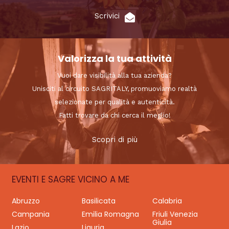
Scrivici
Valorizza la tua attività
Vuoi dare visibilità alla tua azienda?
Unisciti al circuito SAGRITALY, promuoviamo realtà
selezionate per qualità e autenticità.
Fatti trovare da chi cerca il meglio!
Scopri di più
EVENTI E SAGRE VICINO A ME
Abruzzo
Basilicata
Calabria
Campania
Emilia Romagna
Friuli Venezia
Giulia
Lazio
Liguria