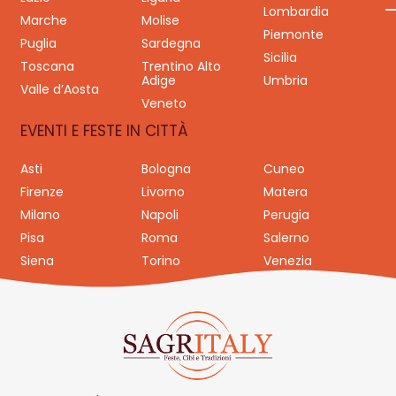
Lombardia
Marche
Molise
Piemonte
Puglia
Sardegna
Sicilia
Toscana
Trentino Alto
Adige
Umbria
Valle d’Aosta
Veneto
EVENTI E FESTE IN CITTÀ
Asti
Bologna
Cuneo
Firenze
Livorno
Matera
Milano
Napoli
Perugia
Pisa
Roma
Salerno
Siena
Torino
Venezia