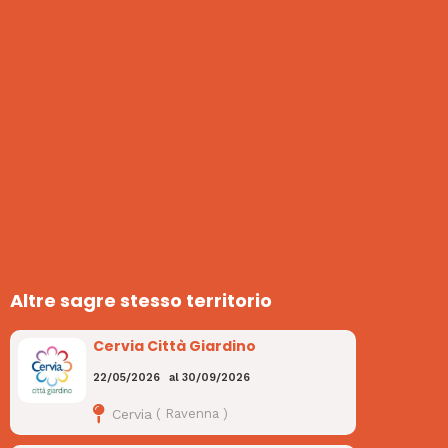
Altre sagre stesso territorio
Cervia Città Giardino
22/05/2026
al
30/09/2026
Cervia
(
Ravenna
)