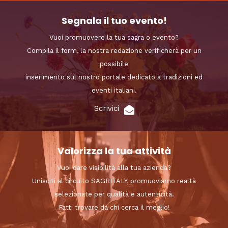
Segnala il tuo evento!
Vuoi promuovere la tua sagra o evento?
Compila il form, la nostra redazione verificherà per un
possibile
inserimento sul nostro portale dedicato a tradizioni ed
eventi italiani.
Scrivici
Valorizza la tua attività
Vuoi dare visibilità alla tua azienda?
Unisciti al circuito SAGRITALY, promuoviamo realtà
selezionate per qualità e autenticità.
Fatti trovare da chi cerca il meglio!