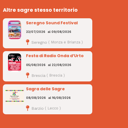
Altre sagre stesso territorio
Seregno Sound Festival
23/07/2026
al
09/08/2026
Seregno
(
Monza e Brianza
)
Festa di Radio Onda d’Urto
05/08/2026
al
22/08/2026
Brescia
(
Brescia
)
Sagra delle Sagre
08/08/2026
al
16/08/2026
Barzio
(
Lecco
)