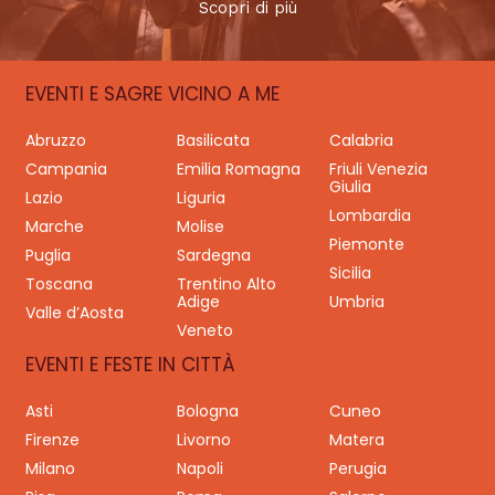
Scopri di più
EVENTI E SAGRE VICINO A ME
Abruzzo
Basilicata
Calabria
Campania
Emilia Romagna
Friuli Venezia
Giulia
Lazio
Liguria
Lombardia
Marche
Molise
Piemonte
Puglia
Sardegna
Sicilia
Toscana
Trentino Alto
Adige
Umbria
Valle d’Aosta
Veneto
EVENTI E FESTE IN CITTÀ
Asti
Bologna
Cuneo
Firenze
Livorno
Matera
Milano
Napoli
Perugia