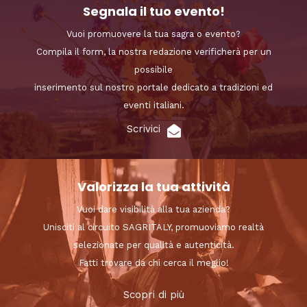
Segnala il tuo evento!
Vuoi promuovere la tua sagra o evento?
Compila il form, la nostra redazione verificherà per un
possibile
inserimento sul nostro portale dedicato a tradizioni ed
eventi italiani.
Scrivici
Valorizza la tua attività
Vuoi dare visibilità alla tua azienda?
Unisciti al circuito SAGRITALY, promuoviamo realtà
selezionate per qualità e autenticità.
Fatti trovare da chi cerca il meglio!
Scopri di più