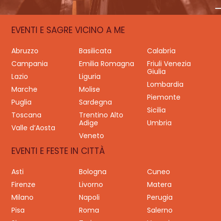
EVENTI E SAGRE VICINO A ME
Abruzzo
Basilicata
Calabria
Campania
Emilia Romagna
Friuli Venezia
Giulia
Lazio
Liguria
Lombardia
Marche
Molise
Piemonte
Puglia
Sardegna
Sicilia
Toscana
Trentino Alto
Adige
Umbria
Valle d’Aosta
Veneto
EVENTI E FESTE IN CITTÀ
Asti
Bologna
Cuneo
Firenze
Livorno
Matera
Milano
Napoli
Perugia
Pisa
Roma
Salerno