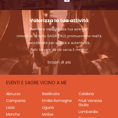
Valorizza la tua attività
Vuoi dare visibilità alla tua azienda?
Unisciti al circuito SAGRITALY, promuoviamo realtà
selezionate per qualità e autenticità.
Fatti trovare da chi cerca il meglio!
Scopri di più
EVENTI E SAGRE VICINO A ME
Abruzzo
Basilicata
Calabria
Campania
Emilia Romagna
Friuli Venezia
Giulia
Lazio
Liguria
Lombardia
Marche
Molise