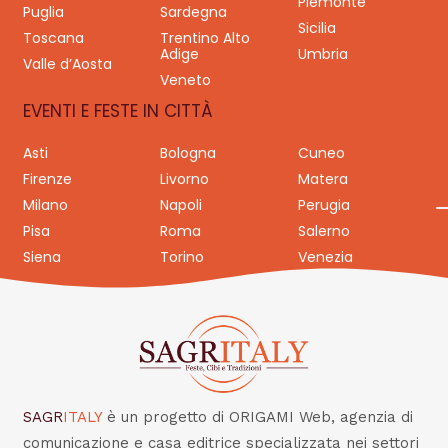
Piemonte
Puglia
Sardegna
Sicilia
Toscana
Trentino Alto
Adige
Umbria
Valle d’Aosta
Veneto
EVENTI E FESTE IN CITTÀ
Asti
Bologna
Cuneo
Firenze
Livorno
Matera
Milano
Napoli
Perugia
Pisa
Roma
Salerno
Siena
Torino
Venezia
SAGR
ITALY
è un progetto di ORIGAMI Web, agenzia di
comunicazione e casa editrice specializzata nei settori