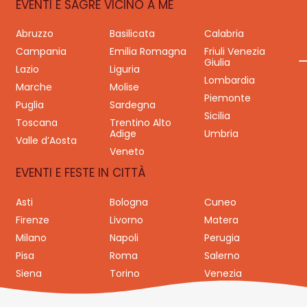
EVENTI E SAGRE VICINO A ME
Abruzzo
Basilicata
Calabria
Campania
Emilia Romagna
Friuli Venezia
Giulia
Lazio
Liguria
Lombardia
Marche
Molise
Piemonte
Puglia
Sardegna
Sicilia
Toscana
Trentino Alto
Adige
Umbria
Valle d’Aosta
Veneto
EVENTI E FESTE IN CITTÀ
Asti
Bologna
Cuneo
Firenze
Livorno
Matera
Milano
Napoli
Perugia
Pisa
Roma
Salerno
Siena
Torino
Venezia