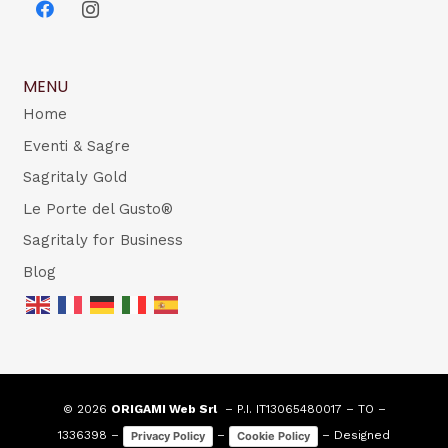
MENU
Home
Eventi & Sagre
Sagritaly Gold
Le Porte del Gusto®
Sagritaly for Business
Blog
© 2026
ORIGAMI Web Srl
– P.I. IT13065480017 – TO –
1336398 –
–
– Designed
Privacy Policy
Cookie Policy