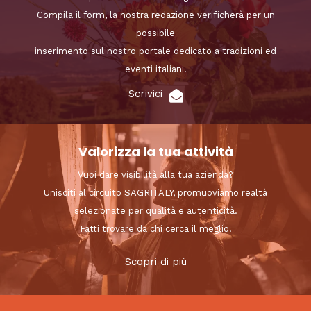
Compila il form, la nostra redazione verificherà per un
possibile
inserimento sul nostro portale dedicato a tradizioni ed
eventi italiani.
Scrivici
Valorizza la tua attività
Vuoi dare visibilità alla tua azienda?
Unisciti al circuito SAGRITALY, promuoviamo realtà
selezionate per qualità e autenticità.
Fatti trovare da chi cerca il meglio!
Scopri di più