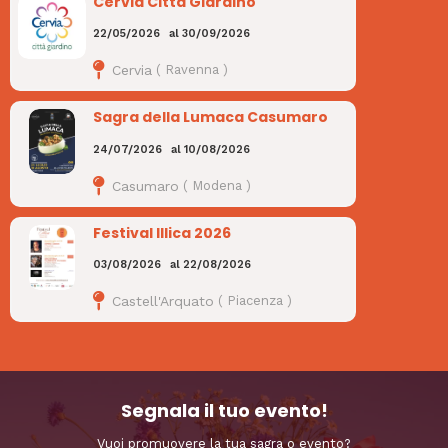
Cervia Città Giardino
22/05/2026
al
30/09/2026
Cervia
(
Ravenna
)
Sagra della Lumaca Casumaro
24/07/2026
al
10/08/2026
Casumaro
(
Modena
)
Festival Illica 2026
03/08/2026
al
22/08/2026
Castell'Arquato
(
Piacenza
)
Segnala il tuo evento!
Vuoi promuovere la tua sagra o evento?