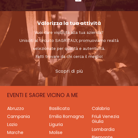
Valorizza la tua attività
Vuoi dare visibilità alla tua azienda?
Unisciti al circuito SAGRITALY, promuoviamo realtà
selezionate per qualità e autenticità.
Fatti trovare da chi cerca il meglio!
Scopri di più
EVENTI E SAGRE VICINO A ME
Abruzzo
Basilicata
Calabria
Campania
Emilia Romagna
Friuli Venezia
Giulia
Lazio
Liguria
Lombardia
Marche
Molise
Piemonte