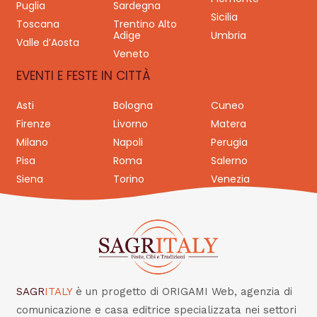
Puglia
Sardegna
Sicilia
Toscana
Trentino Alto
Adige
Umbria
Valle d’Aosta
Veneto
EVENTI E FESTE IN CITTÀ
Asti
Bologna
Cuneo
Firenze
Livorno
Matera
Milano
Napoli
Perugia
Pisa
Roma
Salerno
Siena
Torino
Venezia
SAGR
ITALY
è un progetto di ORIGAMI Web, agenzia di
comunicazione e casa editrice specializzata nei settori