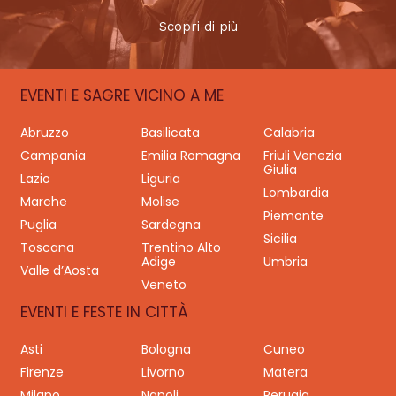
Scopri di più
EVENTI E SAGRE VICINO A ME
Abruzzo
Basilicata
Calabria
Campania
Emilia Romagna
Friuli Venezia
Giulia
Lazio
Liguria
Lombardia
Marche
Molise
Piemonte
Puglia
Sardegna
Sicilia
Toscana
Trentino Alto
Adige
Umbria
Valle d’Aosta
Veneto
EVENTI E FESTE IN CITTÀ
Asti
Bologna
Cuneo
Firenze
Livorno
Matera
Milano
Napoli
Perugia