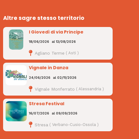
Altre sagre stesso territorio
I Giovedì di via Principe
18/06/2026
al
13/08/2026
Agliano Terme
(
Asti
)
Vignale in Danza
24/06/2026
al
02/11/2026
Vignale Monferrato
(
Alessandria
)
Stresa Festival
16/07/2026
al
09/09/2026
Stresa
(
Verbano-Cusio-Ossola
)