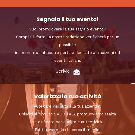
Segnala il tuo evento!
Vuoi promuovere la tua sagra o evento?
Compila il form, la nostra redazione verificherà per un
possibile
inserimento sul nostro portale dedicato a tradizioni ed
eventi italiani.
Scrivici
Valorizza la tua attività
Vuoi dare visibilità alla tua azienda?
Unisciti al circuito SAGRITALY, promuoviamo realtà
selezionate per qualità e autenticità.
Fatti trovare da chi cerca il meglio!