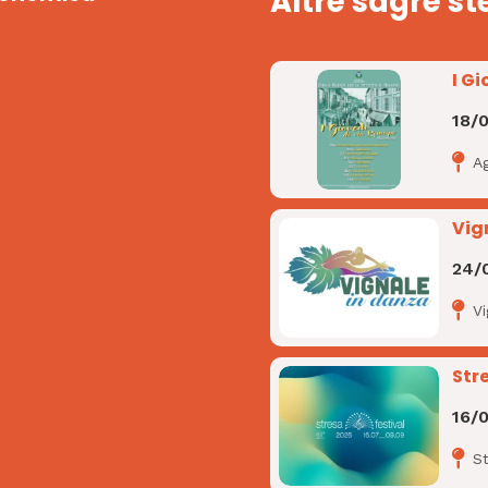
Altre sagre st
I Gi
18/
A
Vig
24/
V
Str
16/
S