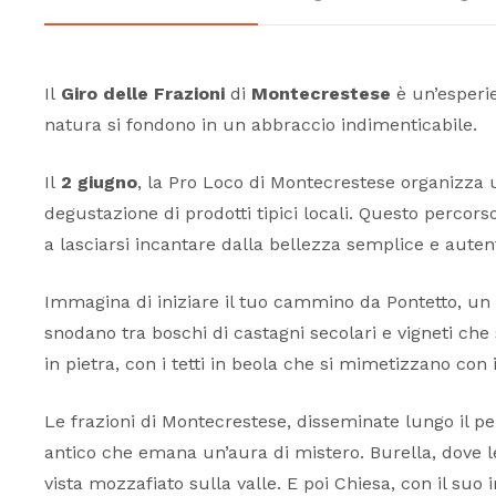
Il
Giro delle Frazioni
di
Montecrestese
è un’esperie
natura si fondono in un abbraccio indimenticabile.
Il
2 giugno
, la Pro Loco di Montecrestese organizza
degustazione di prodotti tipici locali. Questo percorso
a lasciarsi incantare dalla bellezza semplice e autent
Immagina di iniziare il tuo cammino da Pontetto, un 
snodano tra boschi di castagni secolari e vigneti ch
in pietra, con i tetti in beola che si mimetizzano con 
Le frazioni di Montecrestese, disseminate lungo il per
antico che emana un’aura di mistero. Burella, dove le 
vista mozzafiato sulla valle. E poi Chiesa, con il suo 