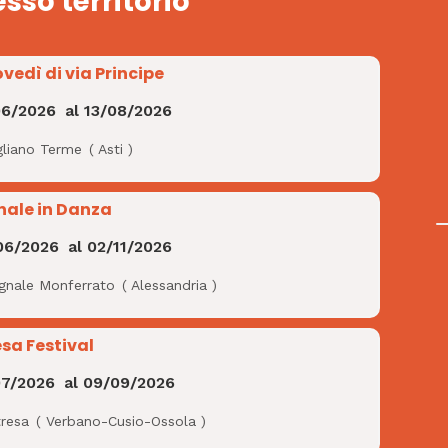
esso territorio
ovedì di via Principe
06/2026
al
13/08/2026
gliano Terme
(
Asti
)
nale in Danza
06/2026
al
02/11/2026
ignale Monferrato
(
Alessandria
)
esa Festival
07/2026
al
09/09/2026
tresa
(
Verbano-Cusio-Ossola
)