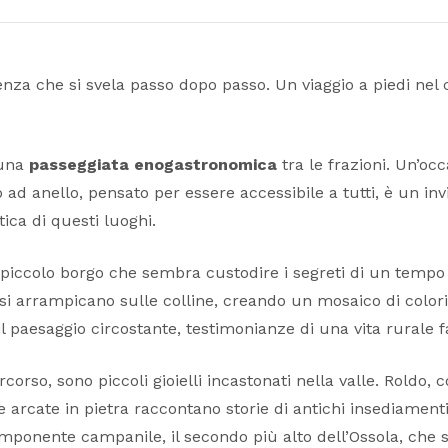
nza che si svela passo dopo passo. Un viaggio a piedi nel c
 una
passeggiata enogastronomica
tra le frazioni. Un’oc
 ad anello, pensato per essere accessibile a tutti, è un inv
ica di questi luoghi.
piccolo borgo che sembra custodire i segreti di un tempo pa
e si arrampicano sulle colline, creando un mosaico di color
il paesaggio circostante, testimonianze di una vita rurale fa
corso, sono piccoli gioielli incastonati nella valle. Roldo, 
arcate in pietra raccontano storie di antichi insediamenti. 
imponente campanile, il secondo più alto dell’Ossola, che sv