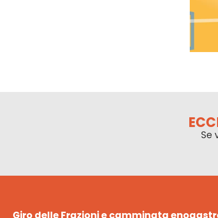
ECC
Se 
Giro delle Frazioni e camminata enogas