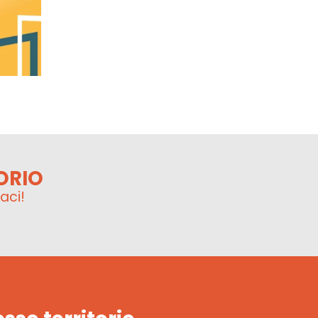
ORIO
aci!