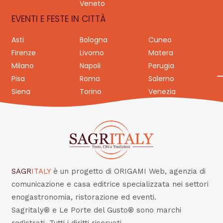
Veneto
EVENTI E FESTE IN CITTÀ
Asti
Bologna
Cuneo
Firenze
Livorno
Matera
Milano
Napoli
Perugia
Pisa
Roma
Salerno
Siena
Torino
Venezia
SAGR
ITALY
è un progetto di ORIGAMI Web, agenzia di
comunicazione e casa editrice specializzata nei settori
enogastronomia, ristorazione ed eventi.
Sagritaly® e Le Porte del Gusto® sono marchi