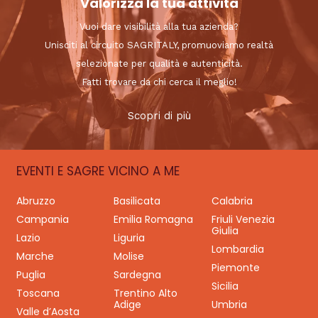
Valorizza la tua attività
Vuoi dare visibilità alla tua azienda?
Unisciti al circuito SAGRITALY, promuoviamo realtà
selezionate per qualità e autenticità.
Fatti trovare da chi cerca il meglio!
Scopri di più
EVENTI E SAGRE VICINO A ME
Abruzzo
Basilicata
Calabria
Campania
Emilia Romagna
Friuli Venezia
Giulia
Lazio
Liguria
Lombardia
Marche
Molise
Piemonte
Puglia
Sardegna
Sicilia
Toscana
Trentino Alto
Adige
Umbria
Valle d’Aosta