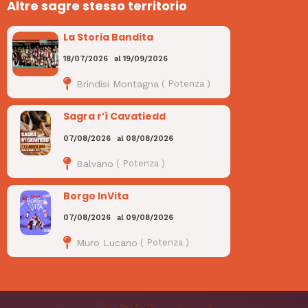
Altre sagre stesso territorio
La Storia Bandita
18/07/2026
al
19/09/2026
Brindisi Montagna
(
Potenza
)
Sagra r’ì Cavatiedd
07/08/2026
al
08/08/2026
Balvano
(
Potenza
)
Borgo InVita
07/08/2026
al
09/08/2026
Muro Lucano
(
Potenza
)