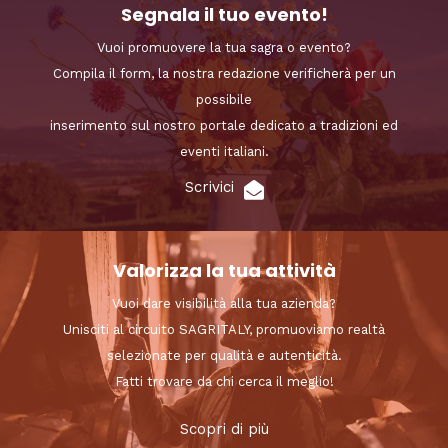
Segnala il tuo evento!
Vuoi promuovere la tua sagra o evento?
Compila il form, la nostra redazione verificherà per un
possibile
inserimento sul nostro portale dedicato a tradizioni ed
eventi italiani.
Scrivici
Valorizza la tua attività
Vuoi dare visibilità alla tua azienda?
Unisciti al circuito SAGRITALY, promuoviamo realtà
selezionate per qualità e autenticità.
Fatti trovare da chi cerca il meglio!
Scopri di più