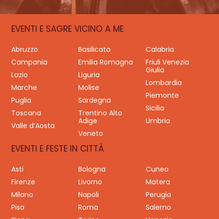
EVENTI E SAGRE VICINO A ME
Abruzzo
Basilicata
Calabria
Campania
Emilia Romagna
Friuli Venezia
Giulia
Lazio
Liguria
Lombardia
Marche
Molise
Piemonte
Puglia
Sardegna
Sicilia
Toscana
Trentino Alto
Adige
Umbria
Valle d’Aosta
Veneto
EVENTI E FESTE IN CITTÀ
Asti
Bologna
Cuneo
Firenze
Livorno
Matera
Milano
Napoli
Perugia
Pisa
Roma
Salerno