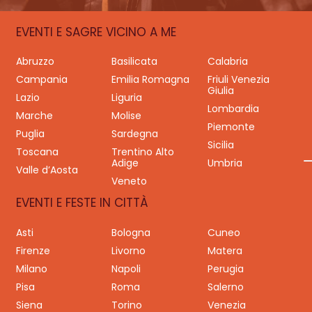
EVENTI E SAGRE VICINO A ME
Abruzzo
Basilicata
Calabria
Campania
Emilia Romagna
Friuli Venezia
Giulia
Lazio
Liguria
Lombardia
Marche
Molise
Piemonte
Puglia
Sardegna
Sicilia
Toscana
Trentino Alto
Adige
Umbria
Valle d’Aosta
Veneto
EVENTI E FESTE IN CITTÀ
Asti
Bologna
Cuneo
Firenze
Livorno
Matera
Milano
Napoli
Perugia
Pisa
Roma
Salerno
Siena
Torino
Venezia