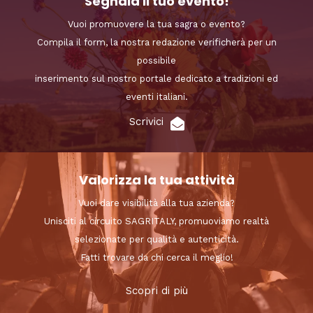
Segnala il tuo evento!
Vuoi promuovere la tua sagra o evento?
Compila il form, la nostra redazione verificherà per un
possibile
inserimento sul nostro portale dedicato a tradizioni ed
eventi italiani.
Scrivici
Valorizza la tua attività
Vuoi dare visibilità alla tua azienda?
Unisciti al circuito SAGRITALY, promuoviamo realtà
selezionate per qualità e autenticità.
Fatti trovare da chi cerca il meglio!
Scopri di più