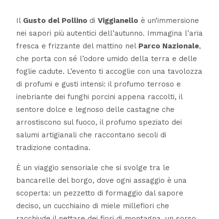
Il
Gusto del Pollino
di
Viggianello
è un’immersione
nei sapori più autentici dell’autunno. Immagina l’aria
fresca e frizzante del mattino nel
Parco Nazionale
,
che porta con sé l’odore umido della terra e delle
foglie cadute. L’evento ti accoglie con una tavolozza
di profumi e gusti intensi: il profumo terroso e
inebriante dei funghi porcini appena raccolti, il
sentore dolce e legnoso delle castagne che
arrostiscono sul fuoco, il profumo speziato dei
salumi artigianali che raccontano secoli di
tradizione contadina.
È un viaggio sensoriale che si svolge tra le
bancarelle del borgo, dove ogni assaggio è una
scoperta: un pezzetto di formaggio dal sapore
deciso, un cucchiaino di miele millefiori che
racchiude il nettare dei fiori di montagna, un sorso