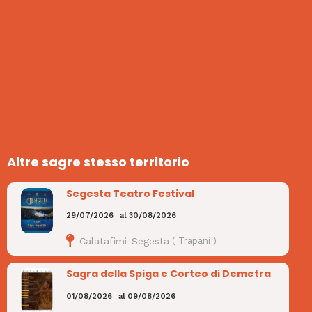
Altre sagre stesso territorio
Segesta Teatro Festival
29/07/2026
al
30/08/2026
Calatafimi-Segesta
(
Trapani
)
Sagra della Spiga e Corteo di Demetra
01/08/2026
al
09/08/2026