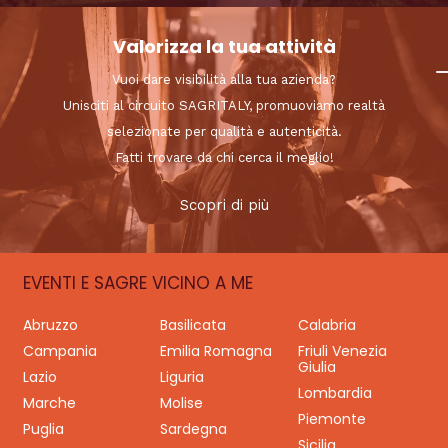
Valorizza la tua attività
Vuoi dare visibilità alla tua azienda?
Unisciti al circuito SAGRITALY, promuoviamo realtà
selezionate per qualità e autenticità.
Fatti trovare da chi cerca il meglio!
Scopri di più
EVENTI E SAGRE VICINO A ME
Abruzzo
Basilicata
Calabria
Campania
Emilia Romagna
Friuli Venezia
Giulia
Lazio
Liguria
Lombardia
Marche
Molise
Piemonte
Puglia
Sardegna
Sicilia