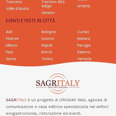
Toscana
Trentino Alto
Adige
Umbria
Valle d’Aosta
Veneto
EVENTI E FESTE IN CITTÀ
Asti
Bologna
Cuneo
Firenze
Livorno
Matera
Milano
Napoli
Perugia
Pisa
Roma
Salerno
Siena
Torino
Venezia
SAGR
ITALY
è un progetto di ORIGAMI Web, agenzia di
comunicazione e casa editrice specializzata nei settori
enogastronomia, ristorazione ed eventi.