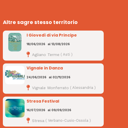
Altre sagre stesso territorio
I Giovedì di via Principe
18/06/2026
al
13/08/2026
Agliano Terme
(
Asti
)
Vignale in Danza
24/06/2026
al
02/11/2026
Vignale Monferrato
(
Alessandria
)
Stresa Festival
16/07/2026
al
09/09/2026
Stresa
(
Verbano-Cusio-Ossola
)