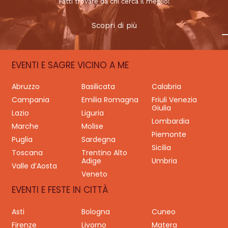
Fatti trovare da chi cerca il meglio!
Scopri di più
EVENTI E SAGRE VICINO A ME
Abruzzo
Basilicata
Calabria
Campania
Emilia Romagna
Friuli Venezia
Giulia
Lazio
Liguria
Lombardia
Marche
Molise
Piemonte
Puglia
Sardegna
Sicilia
Toscana
Trentino Alto
Adige
Umbria
Valle d’Aosta
Veneto
EVENTI E FESTE IN CITTÀ
Asti
Bologna
Cuneo
Firenze
Livorno
Matera