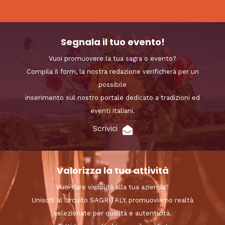
Segnala il tuo evento!
Vuoi promuovere la tua sagra o evento?
Compila il form, la nostra redazione verificherà per un
possibile
inserimento sul nostro portale dedicato a tradizioni ed
eventi italiani.
Scrivici
Valorizza la tua attività
Vuoi dare visibilità alla tua azienda?
Unisciti al circuito SAGRITALY, promuoviamo realtà
selezionate per qualità e autenticità.