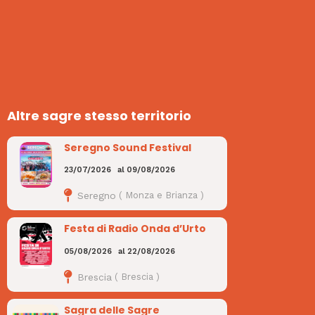
Altre sagre stesso territorio
Seregno Sound Festival
23/07/2026
al
09/08/2026
Seregno
(
Monza e Brianza
)
Festa di Radio Onda d’Urto
05/08/2026
al
22/08/2026
Brescia
(
Brescia
)
Sagra delle Sagre