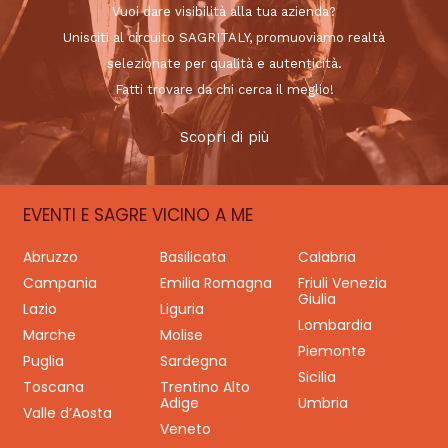
Vuoi dare visibilità alla tua azienda?
Unisciti al circuito SAGRITALY, promuoviamo realtà
selezionate per qualità e autenticità.
Fatti trovare da chi cerca il meglio!
Scopri di più
EVENTI E SAGRE VICINO A ME
Abruzzo
Basilicata
Calabria
Campania
Emilia Romagna
Friuli Venezia
Giulia
Lazio
Liguria
Lombardia
Marche
Molise
Piemonte
Puglia
Sardegna
Sicilia
Toscana
Trentino Alto
Adige
Umbria
Valle d’Aosta
Veneto