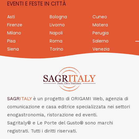
EVENTI E FESTE IN CITTÀ
Asti
Bologna
Cuneo
Firenze
Livorno
Matera
Milano
Napoli
Perugia
Pisa
Roma
Salerno
Siena
Torino
Venezia
SAGR
ITALY
è un progetto di ORIGAMI Web, agenzia di
comunicazione e casa editrice specializzata nei settori
enogastronomia, ristorazione ed eventi.
Sagritaly® e Le Porte del Gusto® sono marchi
registrati. Tutti i diritti riservati.