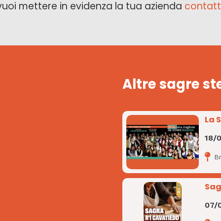
vuoi mettere in evidenza la tua azienda
contatt
Altre sagre st
La 
18/
B
Sag
07/