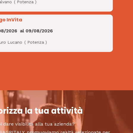
alvano
(
Potenza
)
go InVita
08/2026
al
09/08/2026
uro Lucano
(
Potenza
)
rizza la tua attività
i dare visibilità alla tua azienda?
to SAGRITALY, promuoviamo realtà selezionate per