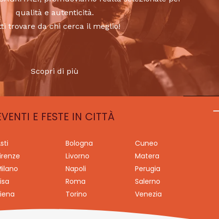
qualità e autenticità.
tti trovare da chi cerca il meglio!
Scopri di più
EVENTI E FESTE IN CITTÀ
sti
Bologna
Cuneo
irenze
Livorno
Matera
ilano
Napoli
Perugia
isa
Roma
Salerno
iena
Torino
Venezia