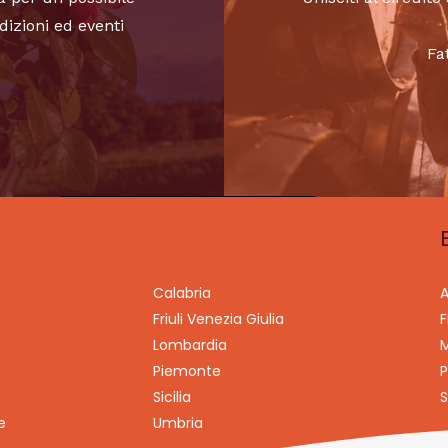
dizioni ed eventi
Fa
Calabria
A
Friuli Venezia Giulia
F
Lombardia
M
Piemonte
P
Sicilia
S
e
Umbria