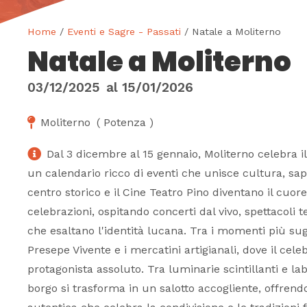
Home
/
Eventi e Sagre - Passati
/ Natale a Moliterno
Natale a Moliterno
03/12/2025
al
15/01/2026
Moliterno
(
Potenza
)
Dal 3 dicembre al 15 gennaio, Moliterno celebra il
un calendario ricco di eventi che unisce cultura, sapo
centro storico e il Cine Teatro Pino diventano il cuor
celebrazioni, ospitando concerti dal vivo, spettacoli t
che esaltano l'identità lucana. Tra i momenti più sugg
Presepe Vivente e i mercatini artigianali, dove il cel
protagonista assoluto. Tra luminarie scintillanti e lab
borgo si trasforma in un salotto accogliente, offren