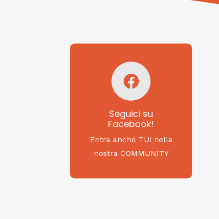
Seguici su
Facebook!
SAGRITALY
Seguici su
Facebook!
Feste, cibi e tradizioni
da Nord a Sud...
Entra anche TU! nella
nostra COMMUNITY