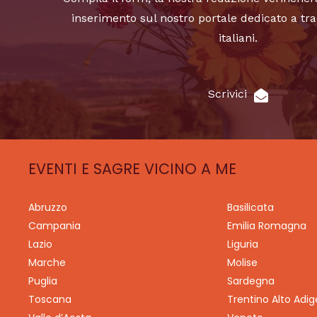
inserimento sul nostro portale dedicato a tra
italiani.
Scrivici
EVENTI E SAGRE VICINO A ME
Abruzzo
Basilicata
Campania
Emilia Romagna
Lazio
Liguria
Marche
Molise
Puglia
Sardegna
Toscana
Trentino Alto Adig