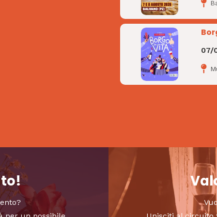
B
Bor
07/
M
nto!
Valo
vento?
Vuo
à per un possibile
Unisciti al circui