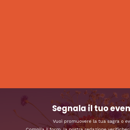
Segnala il tuo eve
Vuoi promuovere la tua sagra o e
Compila il form, la nostra redazione verificher