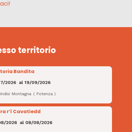
aci!
esso territorio
Storia Bandita
07/2026
al
19/09/2026
rindisi Montagna
(
Potenza
)
ra r’ì Cavatiedd
08/2026
al
08/08/2026