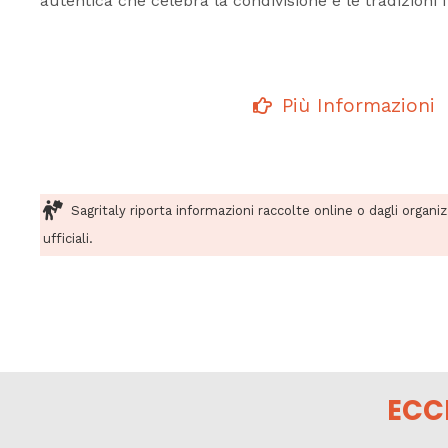
autentica che celebra la condivisione e le tradizioni 
Più Informazioni
Sagritaly riporta informazioni raccolte online o dagli organi
ufficiali.
ECC