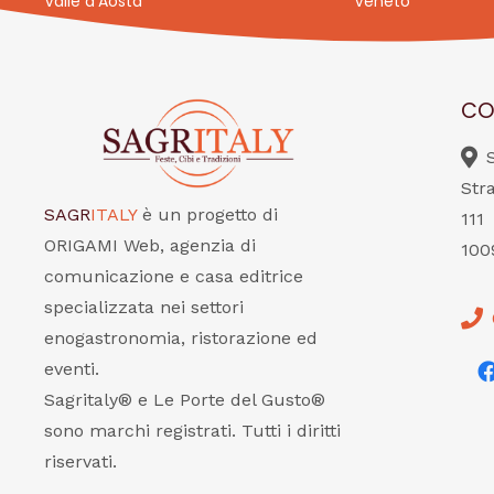
Valle d’Aosta
Veneto
CO
Str
SAGR
ITALY
è un progetto di
111
ORIGAMI Web, agenzia di
100
comunicazione e casa editrice
specializzata nei settori
enogastronomia, ristorazione ed
eventi.
Sagritaly® e Le Porte del Gusto®
sono marchi registrati. Tutti i diritti
riservati.