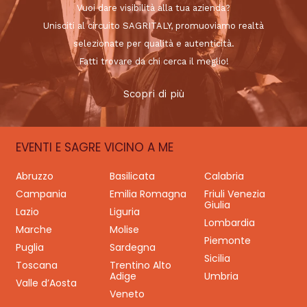
Vuoi dare visibilità alla tua azienda?
Unisciti al circuito SAGRITALY, promuoviamo realtà
selezionate per qualità e autenticità.
Fatti trovare da chi cerca il meglio!
Scopri di più
EVENTI E SAGRE VICINO A ME
Abruzzo
Basilicata
Calabria
Campania
Emilia Romagna
Friuli Venezia
Giulia
Lazio
Liguria
Lombardia
Marche
Molise
Piemonte
Puglia
Sardegna
Sicilia
Toscana
Trentino Alto
Adige
Umbria
Valle d’Aosta
Veneto