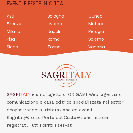
EVENTI E FESTE IN CITTÀ
Asti
Bologna
Cuneo
Firenze
Livorno
Matera
Milano
Napoli
Perugia
Pisa
Roma
Salerno
Siena
Torino
Venezia
SAGR
ITALY
è un progetto di ORIGAMI Web, agenzia di
comunicazione e casa editrice specializzata nei settori
enogastronomia, ristorazione ed eventi.
Sagritaly® e Le Porte del Gusto® sono marchi
registrati. Tutti i diritti riservati.