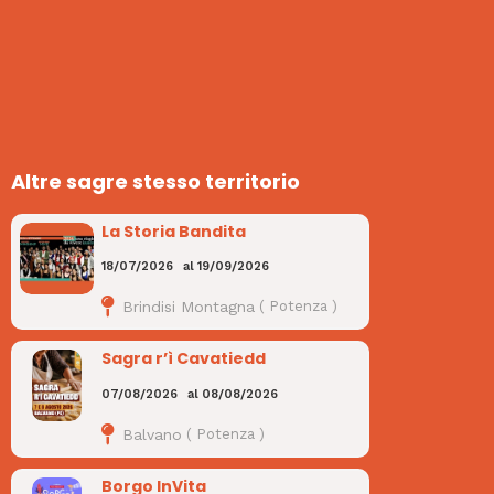
Altre sagre stesso territorio
La Storia Bandita
18/07/2026
al
19/09/2026
Brindisi Montagna
(
Potenza
)
Sagra r’ì Cavatiedd
07/08/2026
al
08/08/2026
Balvano
(
Potenza
)
Borgo InVita