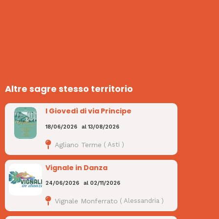
Altre sagre stesso territorio
I Giovedì di via Principe
18/06/2026
al
13/08/2026
Agliano Terme
(
Asti
)
Vignale in Danza
24/06/2026
al
02/11/2026
Vignale Monferrato
(
Alessandria
)