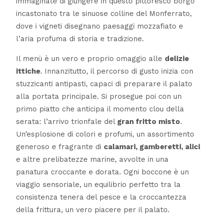
immaginate di giungere in questo pittoresco borgo
incastonato tra le sinuose colline del Monferrato,
dove i vigneti disegnano paesaggi mozzafiato e
l’aria profuma di storia e tradizione.
Il menù è un vero e proprio omaggio alle
delizie
ittiche
. Innanzitutto, il percorso di gusto inizia con
stuzzicanti antipasti, capaci di preparare il palato
alla portata principale. Si prosegue poi con un
primo piatto che anticipa il momento clou della
serata: l’arrivo trionfale del
gran fritto misto
.
Un’esplosione di colori e profumi, un assortimento
generoso e fragrante di
calamari, gamberetti, alici
e altre prelibatezze marine, avvolte in una
panatura croccante e dorata. Ogni boccone è un
viaggio sensoriale, un equilibrio perfetto tra la
consistenza tenera del pesce e la croccantezza
della frittura, un vero piacere per il palato.