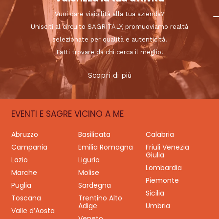
Vuoi dare visibilità alla tua azienda?
Unisciti al circuito SAGRITALY, promuoviamo realtà
selezionate per qualità e autenticità.
Fatti trovare da chi cerca il meglio!
Scopri di più
EVENTI E SAGRE VICINO A ME
Abruzzo
Basilicata
Calabria
Campania
Emilia Romagna
Friuli Venezia
Giulia
Lazio
Liguria
Lombardia
Marche
Molise
Piemonte
Puglia
Sardegna
Sicilia
Toscana
Trentino Alto
Adige
Umbria
Valle d’Aosta
Veneto