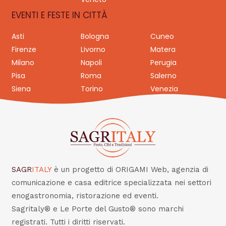
EVENTI E FESTE IN CITTÀ
Asti
Bologna
Cuneo
Firenze
Livorno
Matera
Milano
Napoli
Perugia
Pisa
Roma
Salerno
Siena
Torino
Venezia
SAGR
ITALY
è un progetto di ORIGAMI Web, agenzia di
comunicazione e casa editrice specializzata nei settori
enogastronomia, ristorazione ed eventi.
Sagritaly® e Le Porte del Gusto® sono marchi
registrati. Tutti i diritti riservati.