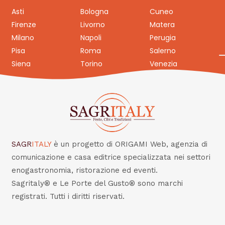
Asti
Bologna
Cuneo
Firenze
Livorno
Matera
Milano
Napoli
Perugia
Pisa
Roma
Salerno
Siena
Torino
Venezia
SAGR
ITALY
è un progetto di ORIGAMI Web, agenzia di
comunicazione e casa editrice specializzata nei settori
enogastronomia, ristorazione ed eventi.
Sagritaly® e Le Porte del Gusto® sono marchi
registrati. Tutti i diritti riservati.