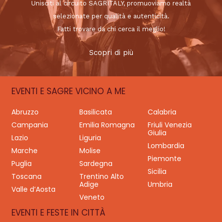
Unisciti al circuito SAGRITALY, promuoviamo realtà
selezionate per qualità e autenticità.
Fatti trovare da chi cerca il meglio!
Scopri di più
EVENTI E SAGRE VICINO A ME
Abruzzo
Basilicata
Calabria
Campania
Emilia Romagna
Friuli Venezia
Giulia
Lazio
Liguria
Lombardia
Marche
Molise
Piemonte
Puglia
Sardegna
Sicilia
Toscana
Trentino Alto
Adige
Umbria
Valle d’Aosta
Veneto
EVENTI E FESTE IN CITTÀ