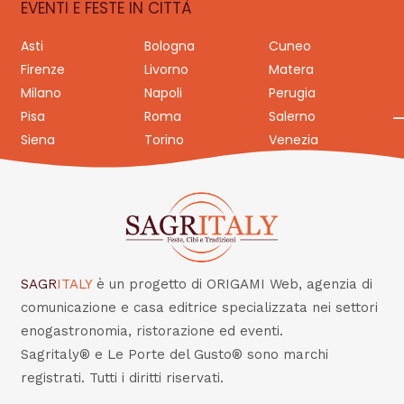
EVENTI E FESTE IN CITTÀ
Asti
Bologna
Cuneo
Firenze
Livorno
Matera
Milano
Napoli
Perugia
Pisa
Roma
Salerno
Siena
Torino
Venezia
SAGR
ITALY
è un progetto di ORIGAMI Web, agenzia di
comunicazione e casa editrice specializzata nei settori
enogastronomia, ristorazione ed eventi.
Sagritaly® e Le Porte del Gusto® sono marchi
registrati. Tutti i diritti riservati.