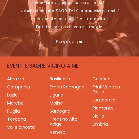
Vuoi dare visibilità alla tua azienda?
Unisciti al circuito SAGRITALY, promuoviamo realtà
selezionate per qualità e autenticità.
Fatti trovare da chi cerca il meglio!
Scopri di più
EVENTI E SAGRE VICINO A ME
Abruzzo
Basilicata
Calabria
Campania
Emilia Romagna
Friuli Venezia
Giulia
Lazio
Liguria
Lombardia
Marche
Molise
Piemonte
Puglia
Sardegna
Sicilia
Toscana
Trentino Alto
Adige
Umbria
Valle d’Aosta
Veneto