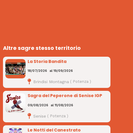
Altre sagre stesso territorio
La Storia Bandita
18/07/2026
al
19/09/2026
Brindisi Montagna
(
Potenza
)
Sagra del Peperone di Senise IGP
09/08/2026
al
11/08/2026
Senise
(
Potenza
)
Le Notti del Canestrato