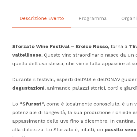
Descrizione Evento
Programma
Organi
Sforzato Wine Festival – Eroico Rosso
, torna a
Ti
valtellinese.
Questo vino straordinario nasce da un du
quello dell’uva stessa, che viene fatta appassire al 
Durante il festival, esperti dell’AIS e dell’ONAV guide
degustazioni,
animando palazzi storici, corti e giard
Lo
“Sfursat”,
come è localmente conosciuto, è un vin
potenziale di longevità, la sua produzione richiede e
appassimento delle uve fino a dicembre. In cantina, l
alla dolcezza. Lo Sforzato è, infatti, un
passito secc