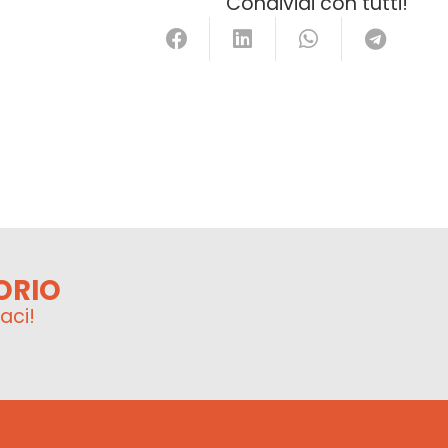
Condividi con tutti!
ORIO
aci!