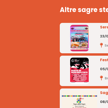
Altre sagre st
Ser
23/
S
Fes
05/
B
Sag
08/