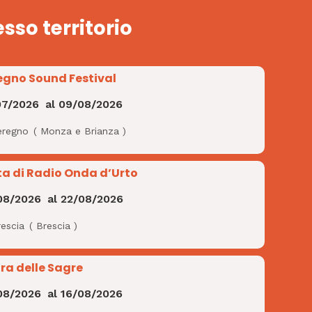
esso territorio
egno Sound Festival
07/2026
al
09/08/2026
eregno
(
Monza e Brianza
)
ta di Radio Onda d’Urto
08/2026
al
22/08/2026
rescia
(
Brescia
)
ra delle Sagre
08/2026
al
16/08/2026