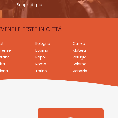
Scopri di più
EVENTI E FESTE IN CITTÀ
sti
Bologna
Cuneo
irenze
Livorno
Matera
ilano
Napoli
Perugia
isa
Roma
Salerno
iena
Torino
Venezia