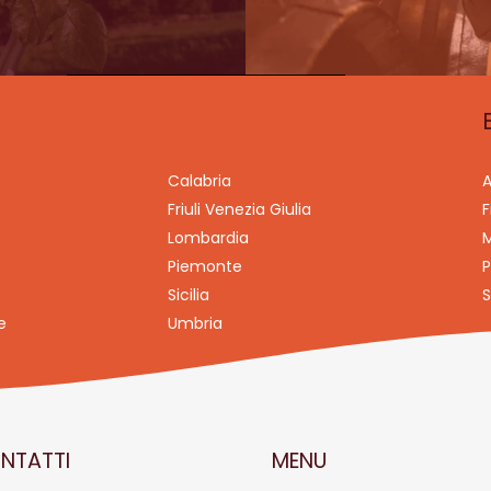
Calabria
A
Friuli Venezia Giulia
F
Lombardia
M
Piemonte
P
Sicilia
S
e
Umbria
NTATTI
MENU