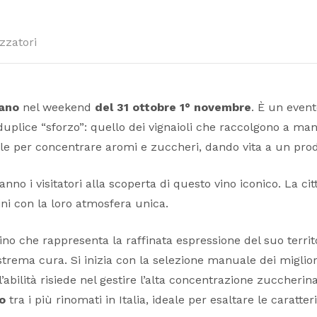
zzatori
rano
nel weekend
del 31 ottobre 1° novembre
. È un even
plice “sforzo”: quello dei vignaioli che raccolgono a mano 
sole per concentrare aromi e zuccheri, dando vita a un prod
ranno i visitatori alla scoperta di questo vino iconico. La c
ini con la loro atmosfera unica.
o che rappresenta la raffinata espressione del suo territ
strema cura. Si inizia con la selezione manuale dei miglio
’abilità risiede nel gestire l’alta concentrazione zuccheri
o
tra i più rinomati in Italia, ideale per esaltare le caratter