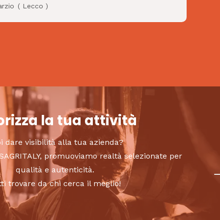
arzio
(
Lecco
)
rizza la tua attività
i dare visibilità alla tua azienda?
to SAGRITALY, promuoviamo realtà selezionate per
qualità e autenticità.
tti trovare da chi cerca il meglio!