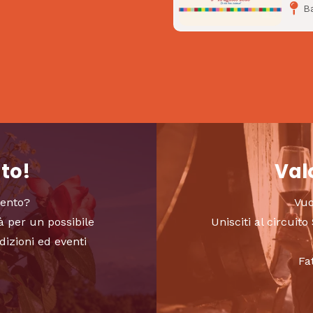
B
nto!
Valo
vento?
Vuo
à per un possibile
Unisciti al circui
dizioni ed eventi
Fa