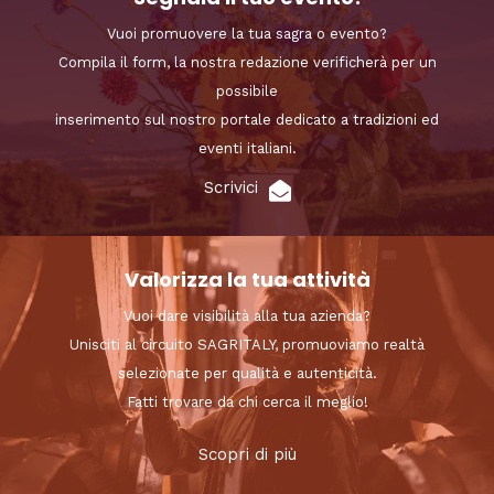
Vuoi promuovere la tua sagra o evento?
Compila il form, la nostra redazione verificherà per un
possibile
inserimento sul nostro portale dedicato a tradizioni ed
eventi italiani.
Scrivici
Valorizza la tua attività
Vuoi dare visibilità alla tua azienda?
Unisciti al circuito SAGRITALY, promuoviamo realtà
selezionate per qualità e autenticità.
Fatti trovare da chi cerca il meglio!
Scopri di più