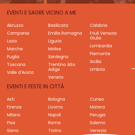
EVENTI E SAGRE VICINO A ME
Abruzzo
Basilicata
Calabria
Campania
Emilia Romagna
Friuli Venezia
Giulia
Lazio
Liguria
Lombardia
Marche
Molise
Piemonte
Puglia
Sardegna
Sicilia
Toscana
Trentino Alto
Adige
Umbria
Valle d’Aosta
Veneto
EVENTI E FESTE IN CITTÀ
Asti
Bologna
Cuneo
Firenze
Livorno
Matera
Milano
Napoli
Perugia
Pisa
Roma
Salerno
Siena
Torino
Venezia