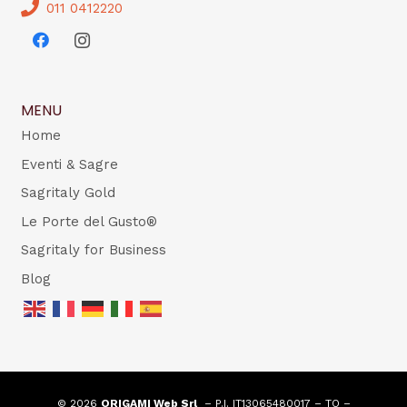
011 0412220
MENU
Home
Eventi & Sagre
Sagritaly Gold
Le Porte del Gusto®
Sagritaly for Business
Blog
© 2026
ORIGAMI Web Srl
– P.I. IT13065480017 – TO –