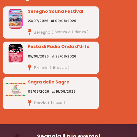
Seregno Sound Festival
23/07/2026
al
09/08/2026
Seregno
(
Monza e Brianza
)
Festa di Radio Onda d’Urto
05/08/2026
al
22/08/2026
Brescia
(
Brescia
)
Sagra delle Sagre
08/08/2026
al
16/08/2026
Barzio
(
Lecco
)
Segnala il tuo evento!