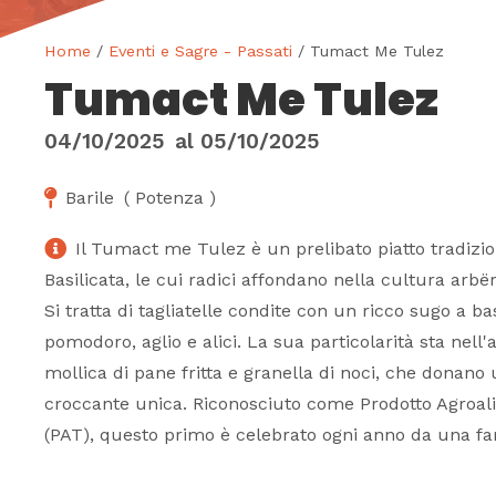
Home
/
Eventi e Sagre - Passati
/ Tumact Me Tulez
Tumact Me Tulez
04/10/2025
al
05/10/2025
Barile
(
Potenza
)
Il Tumact me Tulez è un prelibato piatto tradizion
Basilicata, le cui radici affondano nella cultura arbë
Si tratta di tagliatelle condite con un ricco sugo a bas
pomodoro, aglio e alici. La sua particolarità sta nell'
mollica di pane fritta e granella di noci, che donano
croccante unica. Riconosciuto come Prodotto Agroal
(PAT), questo primo è celebrato ogni anno da una f