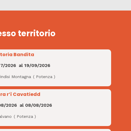
esso territorio
Storia Bandita
07/2026
al
19/09/2026
rindisi Montagna
(
Potenza
)
ra r’ì Cavatiedd
08/2026
al
08/08/2026
alvano
(
Potenza
)