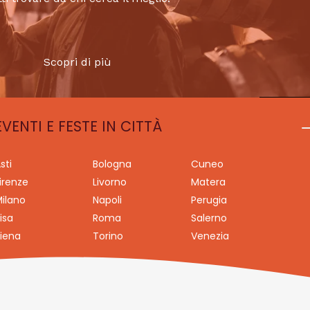
Scopri di più
EVENTI E FESTE IN CITTÀ
sti
Bologna
Cuneo
irenze
Livorno
Matera
ilano
Napoli
Perugia
isa
Roma
Salerno
iena
Torino
Venezia