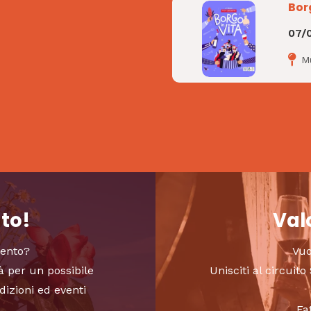
Bor
07/
M
nto!
Valo
vento?
Vuo
à per un possibile
Unisciti al circui
dizioni ed eventi
Fa