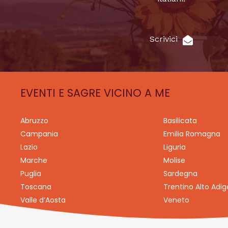
Scrivici
EVENTI E SAGRE VICINO A ME
Abruzzo
Basilicata
Campania
Emilia Romagna
Lazio
Liguria
Marche
Molise
Puglia
Sardegna
Toscana
Trentino Alto Adig
Valle d’Aosta
Veneto