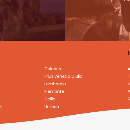
Calabria
A
Friuli Venezia Giulia
F
Lombardia
M
Piemonte
P
Sicilia
S
e
Umbria