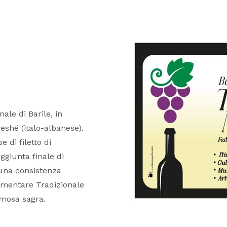
ale di Barile, in
reshë (italo-albanese).
e di filetto di
aggiunta finale di
 una consistenza
imentare Tradizionale
amosa sagra.