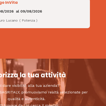
go InVita
08/2026
al
09/08/2026
uro Lucano
(
Potenza
)
rizza la tua attività
i dare visibilità alla tua azienda?
to SAGRITALY, promuoviamo realtà selezionate per
qualità e autenticità.
tti trovare da chi cerca il meglio!