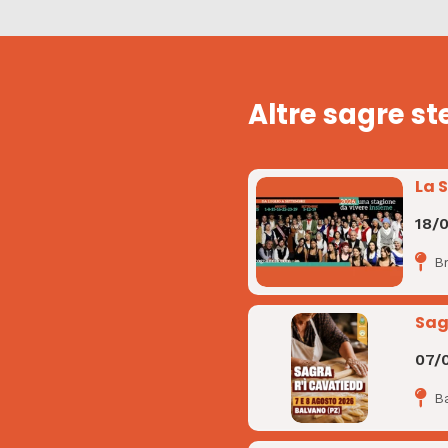
Altre sagre st
La 
18/
B
Sag
07/
B