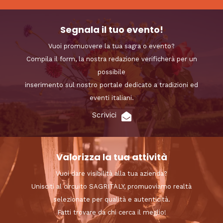
Segnala il tuo evento!
Vuoi promuovere la tua sagra o evento?
Compila il form, la nostra redazione verificherà per un
possibile
inserimento sul nostro portale dedicato a tradizioni ed
eventi italiani.
Scrivici
Valorizza la tua attività
Vuoi dare visibilità alla tua azienda?
Unisciti al circuito SAGRITALY, promuoviamo realtà
selezionate per qualità e autenticità.
Fatti trovare da chi cerca il meglio!