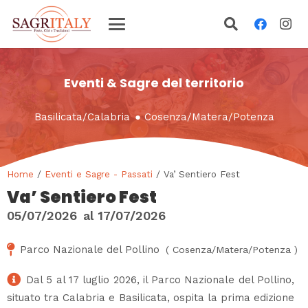
Eventi & Sagre del territorio
Basilicata
/
Calabria
●
Cosenza
/
Matera
/
Potenza
Home
/
Eventi e Sagre - Passati
/ Va’ Sentiero Fest
Va’ Sentiero Fest
05/07/2026
al
17/07/2026
Parco Nazionale del Pollino
(
Cosenza
/
Matera
/
Potenza
)
Dal 5 al 17 luglio 2026, il Parco Nazionale del Pollino,
situato tra Calabria e Basilicata, ospita la prima edizione