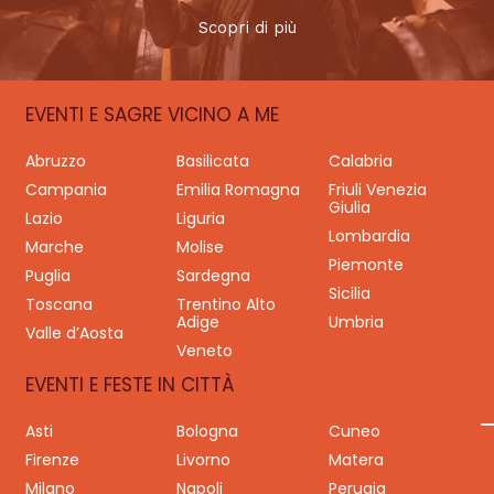
Scopri di più
EVENTI E SAGRE VICINO A ME
Abruzzo
Basilicata
Calabria
Campania
Emilia Romagna
Friuli Venezia
Giulia
Lazio
Liguria
Lombardia
Marche
Molise
Piemonte
Puglia
Sardegna
Sicilia
Toscana
Trentino Alto
Adige
Umbria
Valle d’Aosta
Veneto
EVENTI E FESTE IN CITTÀ
Asti
Bologna
Cuneo
Firenze
Livorno
Matera
Milano
Napoli
Perugia