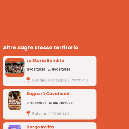
Altre sagre stesso territorio
La Storia Bandita
18/07/2026
al
19/09/2026
Brindisi Montagna
(
Potenza
)
Sagra r’ì Cavatiedd
07/08/2026
al
08/08/2026
Balvano
(
Potenza
)
Borgo InVita