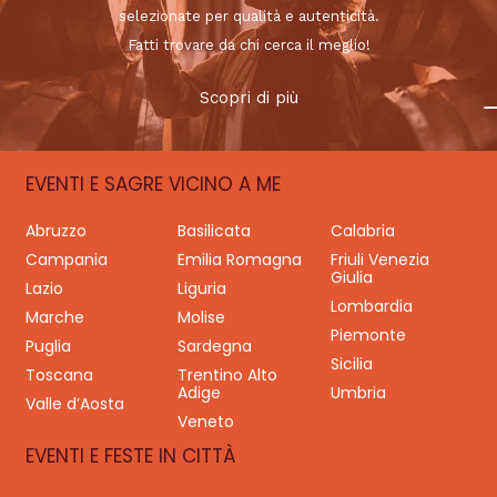
selezionate per qualità e autenticità.
Fatti trovare da chi cerca il meglio!
Scopri di più
EVENTI E SAGRE VICINO A ME
Abruzzo
Basilicata
Calabria
Campania
Emilia Romagna
Friuli Venezia
Giulia
Lazio
Liguria
Lombardia
Marche
Molise
Piemonte
Puglia
Sardegna
Sicilia
Toscana
Trentino Alto
Adige
Umbria
Valle d’Aosta
Veneto
EVENTI E FESTE IN CITTÀ