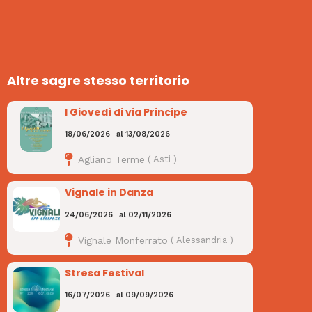
Altre sagre stesso territorio
I Giovedì di via Principe
18/06/2026
al
13/08/2026
Agliano Terme
(
Asti
)
Vignale in Danza
24/06/2026
al
02/11/2026
Vignale Monferrato
(
Alessandria
)
Stresa Festival
16/07/2026
al
09/09/2026