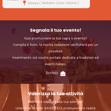
Stresa
(
Verbano-Cusio-Ossola
)
Segnala il tuo evento!
Vuoi promuovere la tua sagra o evento?
Compila il form, la nostra redazione verificherà per un
possibile
inserimento sul nostro portale dedicato a tradizioni ed
eventi italiani.
Scrivici
Valorizza la tua attività
Vuoi dare visibilità alla tua azienda?
Unisciti al circuito SAGRITALY, promuoviamo realtà