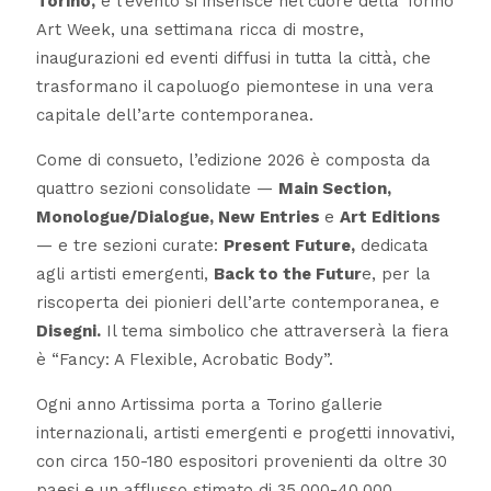
Torino,
e l’evento si inserisce nel cuore della Torino
Art Week, una settimana ricca di mostre,
inaugurazioni ed eventi diffusi in tutta la città, che
trasformano il capoluogo piemontese in una vera
capitale dell’arte contemporanea.
Come di consueto, l’edizione 2026 è composta da
quattro sezioni consolidate —
Main Section,
Monologue/Dialogue, New Entries
e
Art Editions
— e tre sezioni curate:
Present Future,
dedicata
agli artisti emergenti,
Back to the Futur
e, per la
riscoperta dei pionieri dell’arte contemporanea, e
Disegni.
Il tema simbolico che attraverserà la fiera
è “Fancy: A Flexible, Acrobatic Body”.
Ogni anno Artissima porta a Torino gallerie
internazionali, artisti emergenti e progetti innovativi,
con circa 150-180 espositori provenienti da oltre 30
paesi e un afflusso stimato di 35.000-40.000