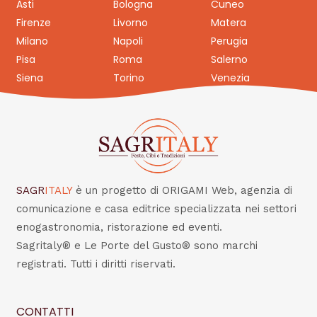
Asti
Bologna
Cuneo
Firenze
Livorno
Matera
Milano
Napoli
Perugia
Pisa
Roma
Salerno
Siena
Torino
Venezia
SAGR
ITALY
è un progetto di ORIGAMI Web, agenzia di
comunicazione e casa editrice specializzata nei settori
enogastronomia, ristorazione ed eventi.
Sagritaly® e Le Porte del Gusto® sono marchi
registrati. Tutti i diritti riservati.
CONTATTI