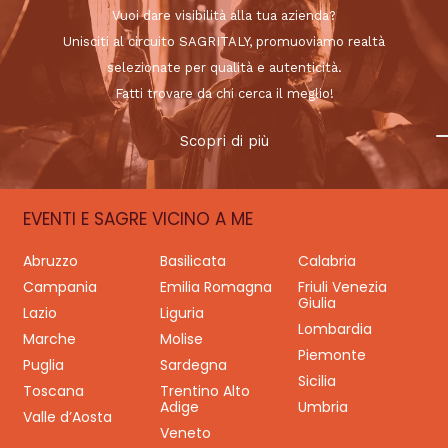
Vuoi dare visibilità alla tua azienda?
Unisciti al circuito SAGRITALY, promuoviamo realtà
selezionate per qualità e autenticità.
Fatti trovare da chi cerca il meglio!
Scopri di più
EVENTI E SAGRE VICINO A ME
Abruzzo
Basilicata
Calabria
Campania
Emilia Romagna
Friuli Venezia
Giulia
Lazio
Liguria
Lombardia
Marche
Molise
Piemonte
Puglia
Sardegna
Sicilia
Toscana
Trentino Alto
Adige
Umbria
Valle d’Aosta
Veneto