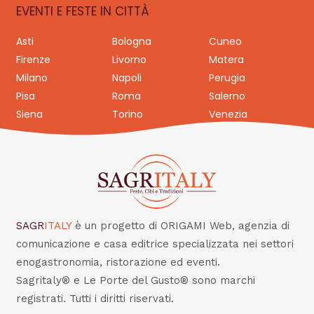
EVENTI E FESTE IN CITTÀ
Asti
Bologna
Cuneo
Firenze
Livorno
Matera
Milano
Napoli
Perugia
Pisa
Roma
Salerno
Siena
Torino
Venezia
SAGR
ITALY
è un progetto di ORIGAMI Web, agenzia di
comunicazione e casa editrice specializzata nei settori
enogastronomia, ristorazione ed eventi.
Sagritaly® e Le Porte del Gusto® sono marchi
registrati. Tutti i diritti riservati.