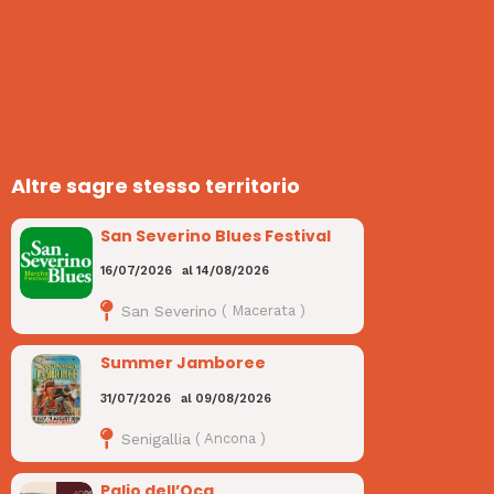
Altre sagre stesso territorio
San Severino Blues Festival
16/07/2026
al
14/08/2026
San Severino
(
Macerata
)
Summer Jamboree
31/07/2026
al
09/08/2026
Senigallia
(
Ancona
)
Palio dell’Oca