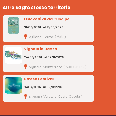
Altre sagre stesso territorio
I Giovedì di via Principe
18/06/2026
al
13/08/2026
Agliano Terme
(
Asti
)
Vignale in Danza
24/06/2026
al
02/11/2026
Vignale Monferrato
(
Alessandria
)
Stresa Festival
16/07/2026
al
09/09/2026
Stresa
(
Verbano-Cusio-Ossola
)