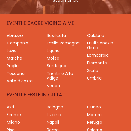
Scopri di più
EVENTI E SAGRE VICINO A ME
Abruzzo
Basilicata
Calabria
Campania
Emilia Romagna
Friuli Venezia
Giulia
Lazio
Liguria
Lombardia
Marche
Molise
Piemonte
Puglia
Sardegna
Sicilia
Toscana
Trentino Alto
Adige
Umbria
Valle d’Aosta
Veneto
EVENTI E FESTE IN CITTÀ
Asti
Bologna
Cuneo
Firenze
Livorno
Matera
Milano
Napoli
Perugia
Pisa
Roma
Salerno