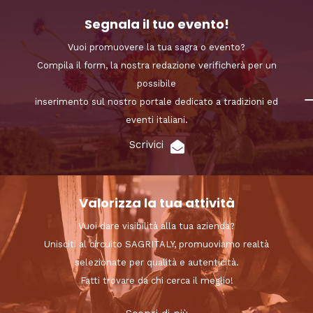
Segnala il tuo evento!
Vuoi promuovere la tua sagra o evento?
Compila il form, la nostra redazione verificherà per un
possibile
inserimento sul nostro portale dedicato a tradizioni ed
eventi italiani.
Scrivici
Valorizza la tua attività
Vuoi dare visibilità alla tua azienda?
Unisciti al circuito SAGRITALY, promuoviamo realtà
selezionate per qualità e autenticità.
Fatti trovare da chi cerca il meglio!