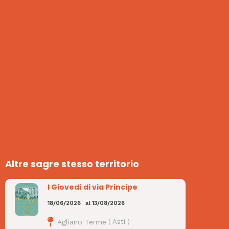
Altre sagre stesso territorio
I Giovedì di via Principe
18/06/2026
al
13/08/2026
Agliano Terme
(
Asti
)