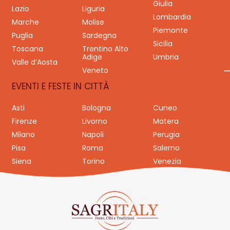
Giulia
Lazio
Liguria
Lombardia
Marche
Molise
Piemonte
Puglia
Sardegna
Sicilia
Toscana
Trentino Alto
Adige
Umbria
Valle d’Aosta
Veneto
EVENTI E FESTE IN CITTÀ
Asti
Bologna
Cuneo
Firenze
Livorno
Matera
Milano
Napoli
Perugia
Pisa
Roma
Salerno
Siena
Torino
Venezia