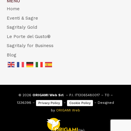
MENU
Home
Eventi & Sagre
Sagritaly Gold
Le Porte del Gusto®
Sagritaly for Business
Blog
© 2026
ORIGAMI Web Srl
– P.I. IT13065480017 – TO –
1336398 –
–
– Designed
Privacy Policy
Cookie Policy
by
ORIGAMI Web