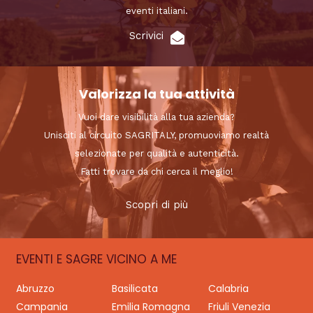
eventi italiani.
Scrivici
Valorizza la tua attività
Vuoi dare visibilità alla tua azienda?
Unisciti al circuito SAGRITALY, promuoviamo realtà
selezionate per qualità e autenticità.
Fatti trovare da chi cerca il meglio!
Scopri di più
EVENTI E SAGRE VICINO A ME
Abruzzo
Basilicata
Calabria
Campania
Emilia Romagna
Friuli Venezia