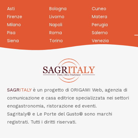
Asti
Bologna
Cuneo
Firenze
Livorno
Matera
Milano
Napoli
Perugia
Pisa
Roma
Salerno
Siena
Torino
Venezia
SAGR
ITALY
è un progetto di ORIGAMI Web, agenzia di
comunicazione e casa editrice specializzata nei settori
enogastronomia, ristorazione ed eventi.
Sagritaly® e Le Porte del Gusto® sono marchi
registrati. Tutti i diritti riservati.