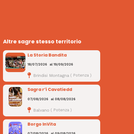
Altre sagre stesso territorio
La Storia Bandita
18/07/2026
al
19/09/2026
Brindisi Montagna
(
Potenza
)
Sagra r’ì Cavatiedd
07/08/2026
al
08/08/2026
Balvano
(
Potenza
)
Borgo InVita
07/08/2026
al
09/08/2026