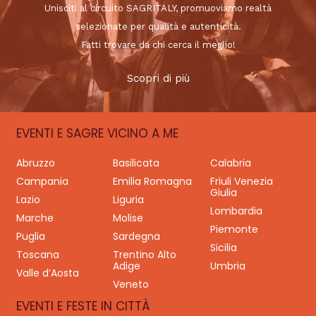
Unisciti al circuito SAGRITALY, promuoviamo realtà
selezionate per qualità e autenticità.
Fatti trovare da chi cerca il meglio!
Scopri di più
EVENTI E SAGRE VICINO A ME
Abruzzo
Basilicata
Calabria
Campania
Emilia Romagna
Friuli Venezia
Giulia
Lazio
Liguria
Lombardia
Marche
Molise
Piemonte
Puglia
Sardegna
Sicilia
Toscana
Trentino Alto
Adige
Umbria
Valle d’Aosta
Veneto
EVENTI E FESTE IN CITTÀ