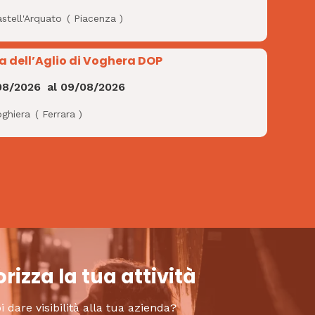
stell'Arquato
(
Piacenza
)
ra dell’Aglio di Voghera DOP
08/2026
al
09/08/2026
oghiera
(
Ferrara
)
rizza la tua attività
i dare visibilità alla tua azienda?