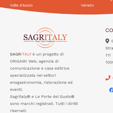
Valle d’Aosta
Veneto
CO
Str
SAGR
ITALY
è un progetto di
111
ORIGAMI Web, agenzia di
100
comunicazione e casa editrice
specializzata nei settori
enogastronomia, ristorazione ed
eventi.
Sagritaly® e Le Porte del Gusto®
sono marchi registrati. Tutti i diritti
riservati.