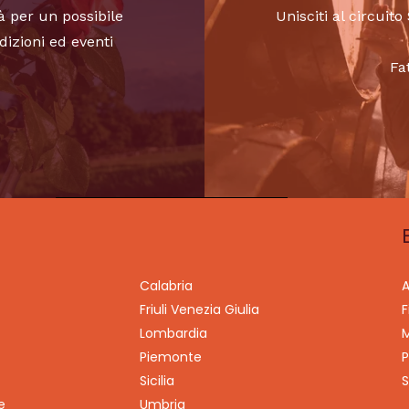
à per un possibile
Unisciti al circui
dizioni ed eventi
Fa
Calabria
A
Friuli Venezia Giulia
F
Lombardia
M
Piemonte
P
Sicilia
S
e
Umbria