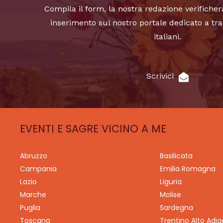
Compila il form, la nostra redazione verificher
inserimento sul nostro portale dedicato a tra
italiani.
Scrivici
EVENTI E SAGRE VICINO A ME
Abruzzo
Basilicata
Campania
Emilia Romagna
Lazio
Liguria
Marche
Molise
Puglia
Sardegna
Toscana
Trentino Alto Adig