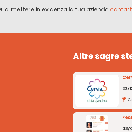
vuoi mettere in evidenza la tua azienda
contatt
Altre sagre st
Cer
22/
Ce
Fest
03/