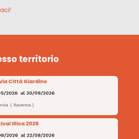
aci!
esso territorio
via Città Giardino
05/2026
al
30/09/2026
rvia
(
Ravenna
)
ival Illica 2026
08/2026
al
22/08/2026