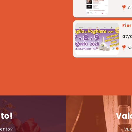
Ca
Fie
07/
V
nto!
Valo
vento?
Vuo