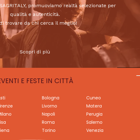
to SAGRITALY, promuoviamo realtà selezionate per
qualità e autenticità.
tti trovare da chi cerca il meglio!
Scopri di più
EVENTI E FESTE IN CITTÀ
sti
Bologna
Cuneo
irenze
Livorno
Matera
ilano
Napoli
Perugia
isa
Roma
Salerno
iena
Torino
Venezia