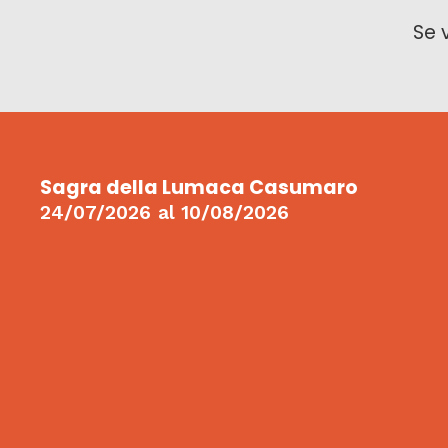
Se 
Sagra della Lumaca Casumaro
24/07/2026
al
10/08/2026