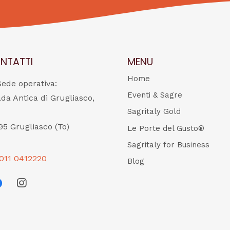
NTATTI
MENU
Home
Sede operativa:
Eventi & Sagre
ada Antica di Grugliasco,
Sagritaly Gold
95 Grugliasco (To)
Le Porte del Gusto®
Sagritaly for Business
011 0412220
Blog