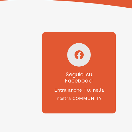
Seguici su
Facebook!
SAGRITALY
Seguici su
Facebook!
Feste, cibi e tradizioni
da Nord a Sud...
Entra anche TU! nella
nostra COMMUNITY