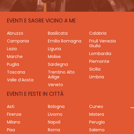
EVENTI E SAGRE VICINO A ME
Abruzzo
Basilicata
Calabria
Campania
Emilia Romagna
Friuli Venezia
Giulia
Lazio
Liguria
Lombardia
Marche
Molise
Piemonte
Puglia
Sardegna
Sicilia
Toscana
Trentino Alto
Adige
Umbria
Valle d’Aosta
Veneto
EVENTI E FESTE IN CITTÀ
Asti
Bologna
Cuneo
Firenze
Livorno
Matera
Milano
Napoli
Perugia
Pisa
Roma
Salerno