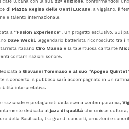
sicale lucana con la sua
22ª edizione
, confermandosi uno 
ice di
Piazza Regina delle Genti Lucane
, a Viggiano, il fe
e e talento internazionale.
idata a
“Fusion Experience”
, un progetto esclusivo. Sul pa
cano
Dave Weckl
, leggendario batterista riconosciuto tra i
tarrista italiano
Ciro Manna
e la talentuosa cantante
Mic
genti contaminazioni sonore.
 dedicata a
Giovanni Tommaso e al suo “Apogeo Quintet
e il concerto, il pubblico sarà accompagnato in un raffinato
bilità interpretativa.
nternazionale e protagonisti della scena contemporanea,
Vi
puntamento dedicato al
jazz di qualità
che unisce cultura, s
re della Basilicata, tra grandi concerti, emozioni e sonori