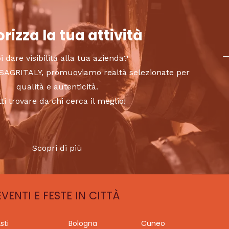
rizza la tua attività
i dare visibilità alla tua azienda?
to SAGRITALY, promuoviamo realtà selezionate per
qualità e autenticità.
tti trovare da chi cerca il meglio!
Scopri di più
EVENTI E FESTE IN CITTÀ
sti
Bologna
Cuneo