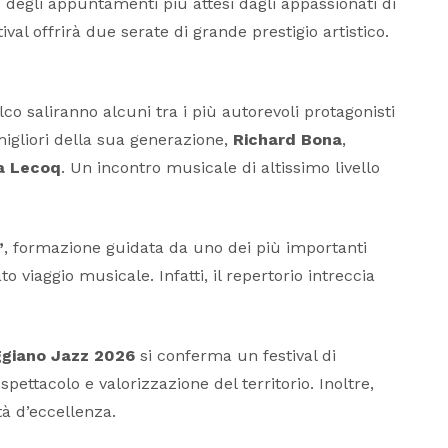
degli appuntamenti più attesi dagli appassionati di
stival offrirà due serate di grande prestigio artistico.
lco saliranno alcuni tra i più autorevoli protagonisti
 migliori della sua generazione,
Richard Bona
,
a Lecoq
. Un incontro musicale di altissimo livello
”
, formazione guidata da uno dei più importanti
 viaggio musicale. Infatti, il repertorio intreccia
ggiano Jazz 2026
si conferma un festival di
pettacolo e valorizzazione del territorio. Inoltre,
tà d’eccellenza.