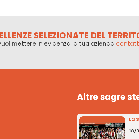
ELLENZE SELEZIONATE DEL TERRIT
vuoi mettere in evidenza la tua azienda
contatt
Altre sagre st
La 
18/