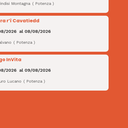
rindisi Montagna
(
Potenza
)
ra r’ì Cavatiedd
08/2026
al
08/08/2026
alvano
(
Potenza
)
go InVita
08/2026
al
09/08/2026
uro Lucano
(
Potenza
)