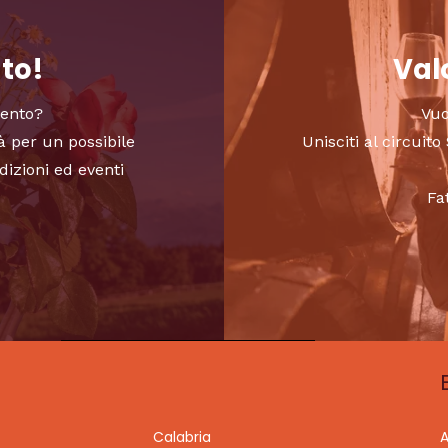
nto!
Valo
vento?
Vuo
à per un possibile
Unisciti al circui
dizioni ed eventi
Fa
Calabria
A