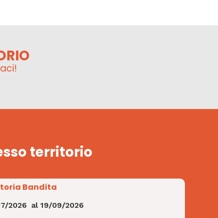
ORIO
aci!
esso territorio
Storia Bandita
07/2026
al
19/09/2026