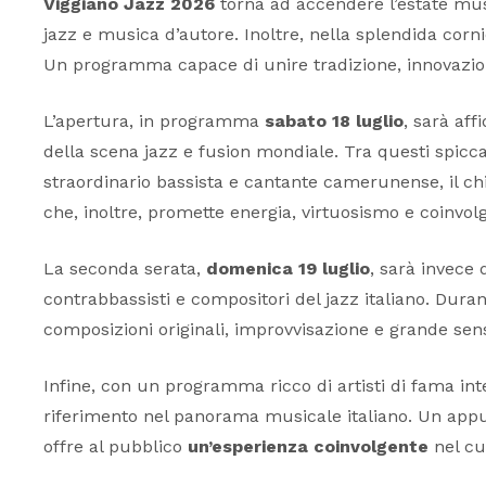
Viggiano Jazz 2026
torna ad accendere l’estate mu
jazz e musica d’autore. Inoltre, nella splendida corn
Un programma capace di unire tradizione, innovazion
L’apertura, in programma
sabato 18 luglio
, sarà aff
della scena jazz e fusion mondiale. Tra questi spic
straordinario bassista e cantante camerunense, il chi
che, inoltre, promette energia, virtuosismo e coinvol
La seconda serata,
domenica 19 luglio
, sarà invece
contrabbassisti e compositori del jazz italiano. Durant
composizioni originali, improvvisazione e grande sensi
Infine, con un programma ricco di artisti di fama i
riferimento nel panorama musicale italiano. Un ap
offre al pubblico
un’esperienza coinvolgente
nel cuo