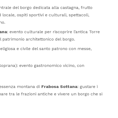
ntrale del borgo dedicata alla
castagna
, frutto
ocale, ospiti sportivi e culturali, spettacoli,
no.
tana
: evento culturale per riscoprire l’antica
Torre
ul patrimonio architettonico del borgo.
religiosa e civile del santo patrono con messe,
Soprana): evento gastronomico vicino, con
ll’essenza montana di
Frabosa Sottana
: gustare i
are tra le frazioni antiche e vivere un borgo che si