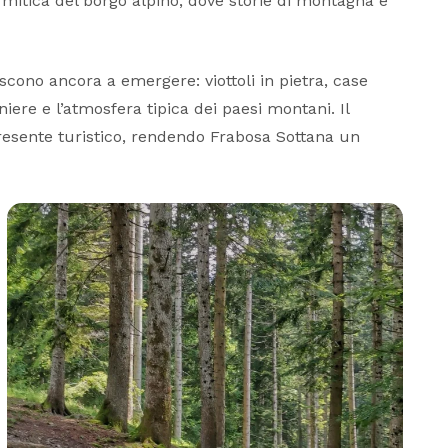
mitica del borgo alpino, dove storie di montagna e
scono ancora a emergere: viottoli in pietra, case
niere e l’atmosfera tipica dei paesi montani. Il
presente turistico, rendendo Frabosa Sottana un