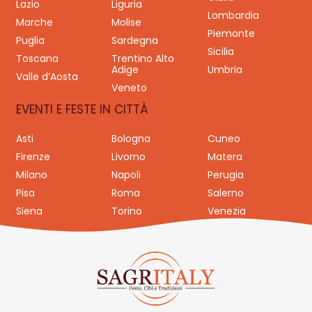
Lazio
Liguria
Lombardia
Marche
Molise
Piemonte
Puglia
Sardegna
Sicilia
Toscana
Trentino Alto
Adige
Umbria
Valle d’Aosta
Veneto
EVENTI E FESTE IN CITTÀ
Asti
Bologna
Cuneo
Firenze
Livorno
Matera
Milano
Napoli
Perugia
Pisa
Roma
Salerno
Siena
Torino
Venezia