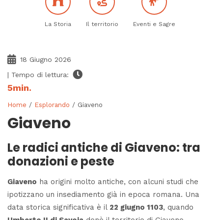
La Storia
Il territorio
Eventi e Sagre
18 Giugno 2026
| Tempo di lettura:
5
min.
Home
/
Esplorando
/ Giaveno
Giaveno
Le radici antiche di Giaveno: tra
donazioni e peste
Giaveno
ha origini molto antiche, con alcuni studi che
ipotizzano un insediamento già in epoca romana. Una
data storica significativa è il
22 giugno 1103
, quando
Umberto II di Savoia
donò il territorio di Giaveno