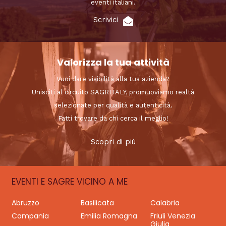
eventi italiani.
Scrivici
Valorizza la tua attività
Vuoi dare visibilità alla tua azienda?
Unisciti al circuito SAGRITALY, promuoviamo realtà
selezionate per qualità e autenticità.
Fatti trovare da chi cerca il meglio!
Scopri di più
EVENTI E SAGRE VICINO A ME
Abruzzo
Basilicata
Calabria
Campania
Emilia Romagna
Friuli Venezia
Giulia