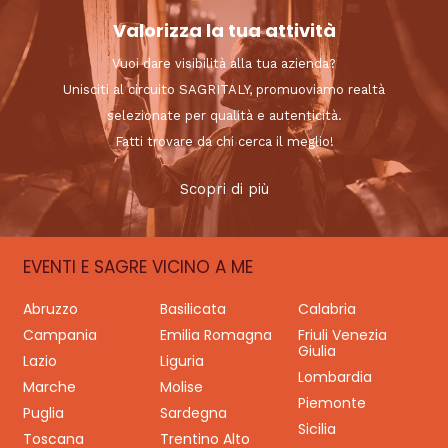
Valorizza la tua attività
Vuoi dare visibilità alla tua azienda?
Unisciti al circuito SAGRITALY, promuoviamo realtà
selezionate per qualità e autenticità.
Fatti trovare da chi cerca il meglio!
Scopri di più
EVENTI E SAGRE VICINO A ME
Abruzzo
Basilicata
Calabria
Campania
Emilia Romagna
Friuli Venezia
Giulia
Lazio
Liguria
Lombardia
Marche
Molise
Piemonte
Puglia
Sardegna
Sicilia
Toscana
Trentino Alto