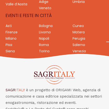
Adige
Umbria
Valle d’Aosta
Veneto
EVENTI E FESTE IN CITTÀ
Asti
Bologna
Cuneo
Firenze
Livorno
Matera
Milano
Napoli
Perugia
Pisa
Roma
Salerno
Siena
Torino
Venezia
SAGR
ITALY
è un progetto di ORIGAMI Web, agenzia di
comunicazione e casa editrice specializzata nei settori
enogastronomia, ristorazione ed eventi.