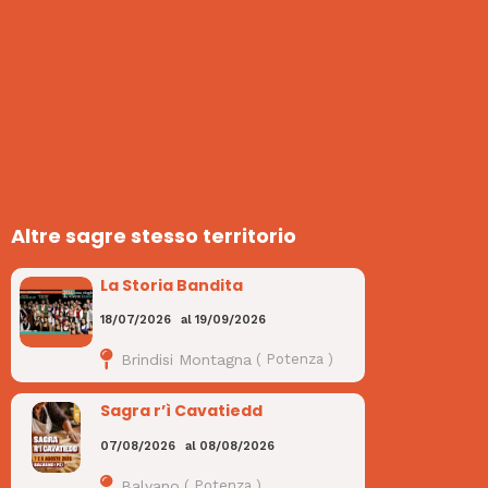
Altre sagre stesso territorio
La Storia Bandita
18/07/2026
al
19/09/2026
Brindisi Montagna
(
Potenza
)
Sagra r’ì Cavatiedd
07/08/2026
al
08/08/2026
Balvano
(
Potenza
)