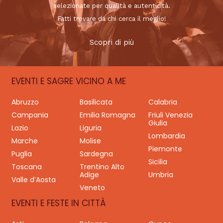
selezionate per qualità e autenticità.
Fatti trovare da chi cerca il meglio!
Scopri di più
EVENTI E SAGRE VICINO A ME
Abruzzo
Basilicata
Calabria
Campania
Emilia Romagna
Friuli Venezia
Giulia
Lazio
Liguria
Lombardia
Marche
Molise
Piemonte
Puglia
Sardegna
Sicilia
Toscana
Trentino Alto
Adige
Umbria
Valle d’Aosta
Veneto
EVENTI E FESTE IN CITTÀ