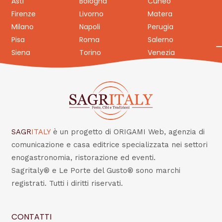
Asti
Bologna
Cuneo
Firenze
Livorno
Matera
Milano
Napoli
Perugia
Pisa
Roma
Salerno
Siena
Torino
Venezia
SAGR
ITALY
è un progetto di ORIGAMI Web, agenzia di
comunicazione e casa editrice specializzata nei settori
enogastronomia, ristorazione ed eventi.
Sagritaly® e Le Porte del Gusto® sono marchi
registrati. Tutti i diritti riservati.
CONTATTI