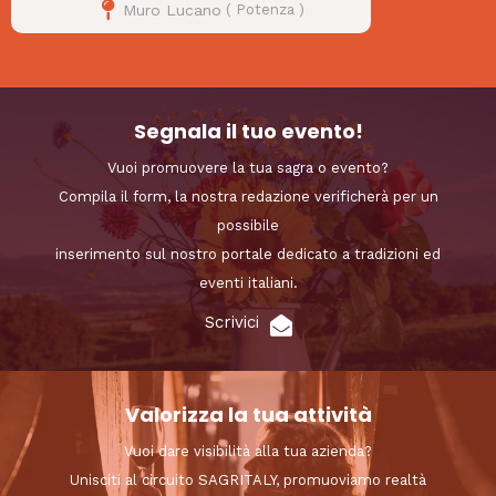
Muro Lucano
(
Potenza
)
Segnala il tuo evento!
Vuoi promuovere la tua sagra o evento?
Compila il form, la nostra redazione verificherà per un
possibile
inserimento sul nostro portale dedicato a tradizioni ed
eventi italiani.
Scrivici
Valorizza la tua attività
Vuoi dare visibilità alla tua azienda?
Unisciti al circuito SAGRITALY, promuoviamo realtà