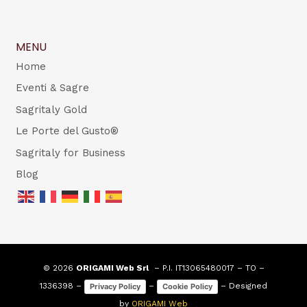
MENU
Home
Eventi & Sagre
Sagritaly Gold
Le Porte del Gusto®
Sagritaly for Business
Blog
© 2026
ORIGAMI Web Srl
– P.I. IT13065480017 – TO –
1336398 –
–
– Designed
Privacy Policy
Cookie Policy
by
ORIGAMI Web