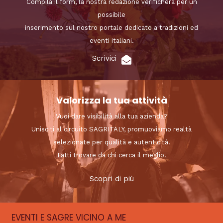
Compila il form, la nostra redazione verificherà per un
possibile
inserimento sul nostro portale dedicato a tradizioni ed
eventi italiani.
Scrivici
Valorizza la tua attività
Vuoi dare visibilità alla tua azienda?
Unisciti al circuito SAGRITALY, promuoviamo realtà
selezionate per qualità e autenticità.
Fatti trovare da chi cerca il meglio!
Scopri di più
EVENTI E SAGRE VICINO A ME