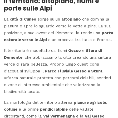
Il territorio: altopiano, fiumi e
porte sulle Alpi
La città di
Cuneo
sorge su un
altopiano
che domina la
pianura e apre lo sguardo verso le vette alpine. La sua
posizione, a sud-ovest del Piemonte, la rende una
porta
naturale verso le Alpi
e un crocevia tra Italia e Francia.
Il territorio è modellato dai fiumi
Gesso
e
Stura di
Demonte
, che abbracciano la città creando una cintura
verde di rara bellezza. Proprio lungo questi corsi
d’acqua si sviluppa il
Parco Fluviale Gesso e Stura
,
un’area naturale protetta con percorsi ciclabili, sentieri
e zone di interesse ambientale che valorizzano la
biodiversità locale.
La morfologia del territorio alterna
pianure agricole
,
colline
e le prime
pendici alpine
delle vallate
circostanti, come la
Val Vermenagna
e la
Val Gesso
.